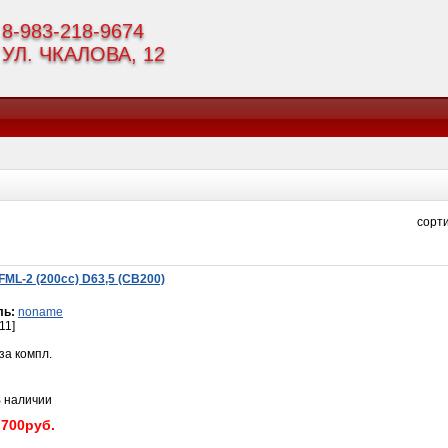
8-983-218-9674
УЛ. ЧКАЛОВА, 12
cорт
ML-2 (200cc) D63,5 (CB200)
ль:
noname
11]
за компл.
наличии
 700руб.