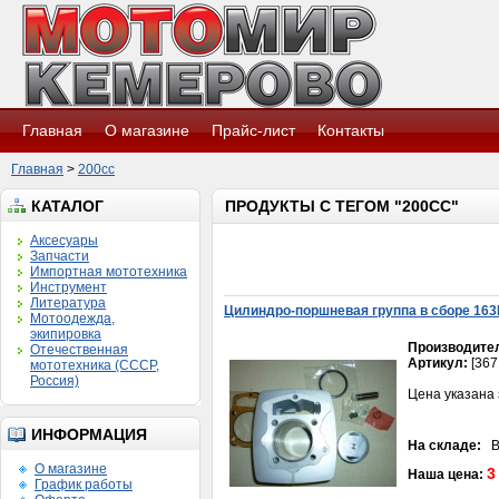
Главная
О магазине
Прайс-лист
Контакты
Главная
>
200cc
КАТАЛОГ
ПРОДУКТЫ С ТЕГОМ "200CC"
Аксесуары
Запчасти
Импортная мототехника
Инструмент
Литература
Цилиндро-поршневая группа в сборе 163F
Мотоодежда,
экипировка
Производите
Отечественная
Артикул:
[367
мототехника (СССР,
Россия)
Цена указана 
ИНФОРМАЦИЯ
На складе:
В 
О магазине
3
Наша цена:
График работы