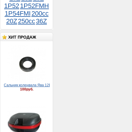
1P52
1P52FMH
1P54FMI
200cc
20Z
250cc
36Z
Хомут 08-12 мм (9 мм)
25руб.
ХИТ ПРОДАЖ
Сaльник коленвaлa Явa 12В (30*52*8)
100руб.