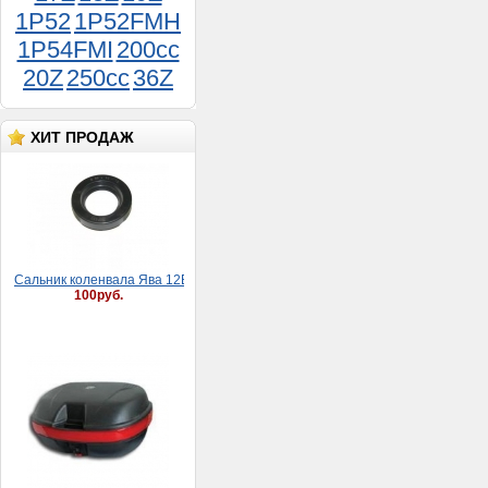
1P52
1P52FMH
1P54FMI
200cc
20Z
250cc
36Z
ХИТ ПРОДАЖ
Сaльник коленвaлa Явa 12В (30*52*8)
100руб.
Кофр (задний ящик) ZH-
999 (40 л,макс.загруз. 7
кг,матовый с ручкой, на 2
шлема, Д.Ш.В.: 54*40*28
см)
5 500руб.