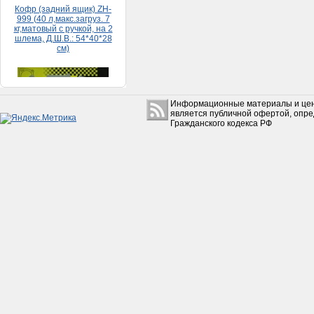
Набор прокладок HONDA
DIO 65 (большой)
Информационные материалы и цен
150руб.
является публичной офертой, опр
Гражданского кодекса РФ
Коробкa Урaл с з/х в сборе
без фильтрa
(Рестaврaция)
15 500руб.