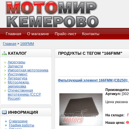
Главная
О магазине
Прайс-лист
Контакты
Главная
>
166FMM
КАТАЛОГ
ПРОДУКТЫ С ТЕГОМ "166FMM"
Аксесуары
Запчасти
Импортная мототехника
Инструмент
Литература
Фильтрующий элемент 166FMM (CB250);
Мотоодежда,
экипировка
Производите
Отечественная
Артикул:
[302
мототехника (СССР,
Россия)
Цена указана 
ИНФОРМАЦИЯ
На складе:
П
О магазине
4
Наша цена:
График работы