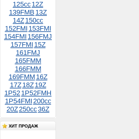
125cc
12Z
139FMB
13Z
14Z
150сс
Картер (левая+правая часть) F80
152FMI
153FMI
1 650руб.
154FMI
156FMJ
157FMI
15Z
161FMJ
165FMM
166FMM
169FMM
16Z
17Z
18Z
19Z
1P52
1P52FMH
1P54FMI
200cc
Ремкомплект карбюратора
Планета К68И (НОВАЯ
20Z
250cc
36Z
КРУГЛАЯ ЗАСЛОНКА)
400руб.
ХИТ ПРОДАЖ