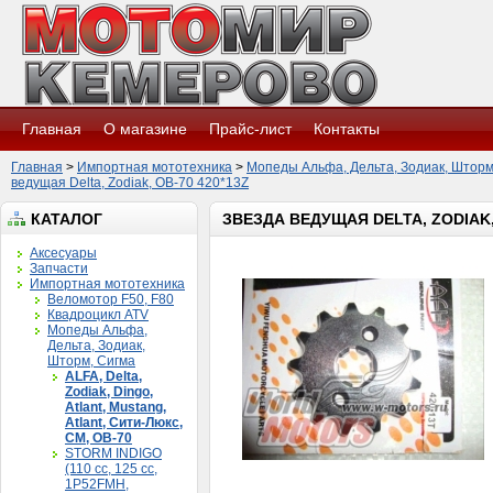
Главная
О магазине
Прайс-лист
Контакты
Главная
>
Импортная мототехника
>
Мопеды Альфа, Дельта, Зодиак, Шторм
ведущая Delta, Zodiak, ОВ-70 420*13Z
КАТАЛОГ
ЗВЕЗДА ВЕДУЩАЯ DELTA, ZODIAK, 
Аксесуары
Запчасти
Импортная мототехника
Веломотор F50, F80
Квадроцикл ATV
Мопеды Альфа,
Дельта, Зодиак,
Шторм, Сигма
ALFA, Delta,
Zodiak, Dingo,
Atlant, Mustang,
Atlant, Сити-Люкс,
CM, ОВ-70
STORM INDIGO
(110 сс, 125 cc,
1P52FMH,