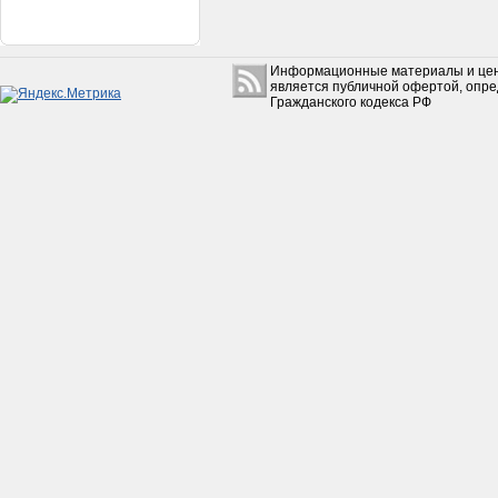
Информационные материалы и цен
является публичной офертой, опр
Гражданского кодекса РФ
Очки мотокросс COBRA 16
красные
1 300руб.
Поршень Мопед 10
(Верховина)
350руб.