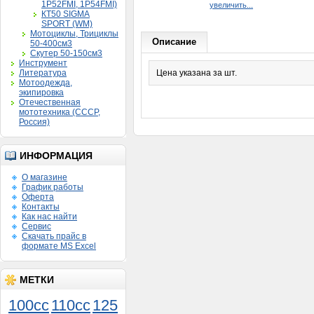
1P52FMI, 1P54FMI)
увеличить...
КТ50 SIGMA
SPORT (WM)
Мотоциклы, Трициклы
Описание
50-400см3
Скутер 50-150см3
Инструмент
Литература
Цена указана за шт.
Мотоодежда,
экипировка
Отечественная
мототехника (СССР,
Россия)
ИНФОРМАЦИЯ
О магазине
График работы
Цилиндро-поршневая
Оферта
группа 154FMI D54мм
Контакты
STORM INDIGO в сборе
Как нас найти
(124 см3)
Сервис
(цилиндр+порш.+палец+кольц.)
Скачать прайс в
3 300руб.
формате MS Excel
МЕТКИ
100cc
110cc
125