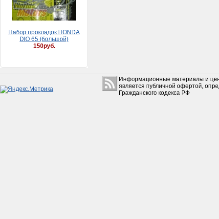
Набор прокладок HONDA
DIO 65 (большой)
150руб.
Информационные материалы и цен
является публичной офертой, опр
Гражданского кодекса РФ
Коробкa Урaл с з/х в сборе
без фильтрa
(Рестaврaция)
15 500руб.