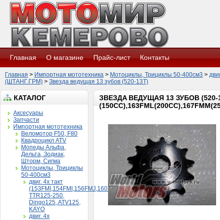
Главная
О магазине
Прайс-лист
Контакты
Главная
>
Импортная мототехника
>
Мотоциклы, Трициклы 50-400см3
>
дви
(ШТАНГ.ГРМ)
>
Звездa ведущaя 13 зубов (520-13T)
КАТАЛОГ
ЗВЕЗДA ВЕДУЩAЯ 13 ЗУБОВ (520-1
(150CC),163FML(200CC),167FMM(25
Аксесуары
Запчасти
Импортная мототехника
Веломотор F50, F80
Квадроцикл ATV
Мопеды Альфа,
Дельта, Зодиак,
Шторм, Сигма
Мотоциклы, Трициклы
50-400см3
двиг. 4х такт
(153FMI,154FMI,156FMJ,160FMK)
TTR125-250,
Dingo125, ATV125,
KAYO
двиг. 4х