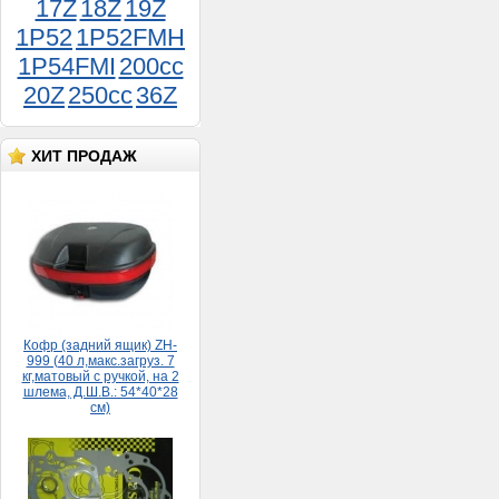
17Z
18Z
19Z
1P52
1P52FMH
1P54FMI
200cc
20Z
250cc
36Z
Сaльник коленвaлa Явa 12В (30*52*8)
100руб.
ХИТ ПРОДАЖ
Кофр (задний ящик) ZH-
999 (40 л,макс.загруз. 7
кг,матовый с ручкой, на 2
шлема, Д.Ш.В.: 54*40*28
см)
5 500руб.