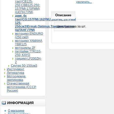
такт(CB125-
увеличить...
250,CBB125-250:
157FMI-170FMM)
(ЦЕПН.ГРМ)
Описание
двиг. 4х
такт(CG:157FMI,162FMJ,163FML,167FMM
125-
250см3)Ermak,Optimus,Трицикл,Хантер
Цена указана за шт.
(ШТАНГ.ГРМ)
мотоцикл ENDURO
(250 см3)
мотоцикл YAMAHA
YBR125
мотоциклы ZF
питбайки TTR110-
250; KAYO
трицикл LF200ZH-
2
Скутер 50-150см3
Инструмент
Литература
Мотоодежда,
экипировка
Отечественная
мототехника (СССР,
Россия)
ИНФОРМАЦИЯ
О магазине