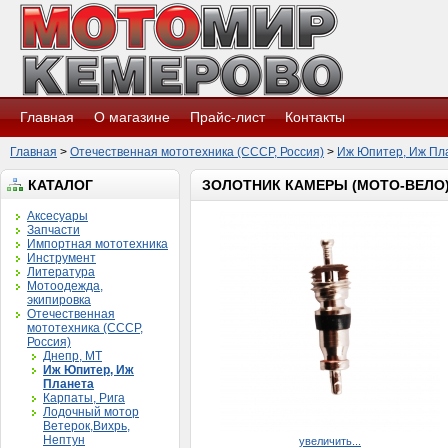
Главная
О магазине
Прайс-лист
Контакты
Главная
>
Отечественная мототехника (СССР, Россия)
>
Иж Юпитер, Иж Пл
КАТАЛОГ
ЗОЛОТНИК КАМЕРЫ (МОТО-ВЕЛО
Аксесуары
Запчасти
Импортная мототехника
Инструмент
Литература
Мотоодежда,
экипировка
Отечественная
мототехника (СССР,
Россия)
Днепр, МТ
Иж Юпитер, Иж
Планета
Карпаты, Рига
Лодочный мотор
Ветерок,Вихрь,
Нептун
увеличить...