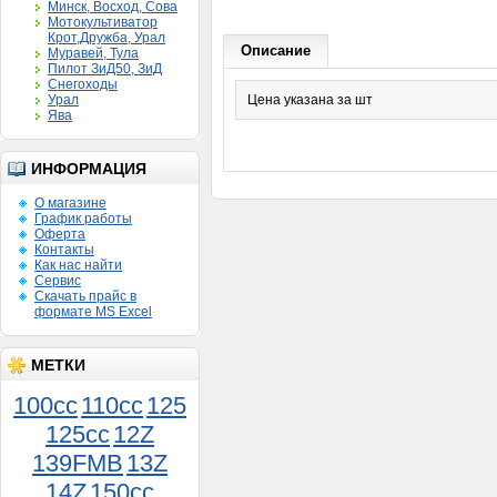
Минск, Восход, Сова
Мотокультиватор
Крот,Дружба, Урал
Описание
Муравей, Тула
Пилот ЗиД50, ЗиД
Снегоходы
Урал
Цена указана за шт
Ява
ИНФОРМАЦИЯ
О магазине
График работы
Оферта
Контакты
Как нас найти
Сервис
Скачать прайс в
формате MS Excel
МЕТКИ
100cc
110cc
125
125cc
12Z
Поршень Муравей 3 кол.
139FMB
13Z
шир.норма 000
900руб.
14Z
150сс