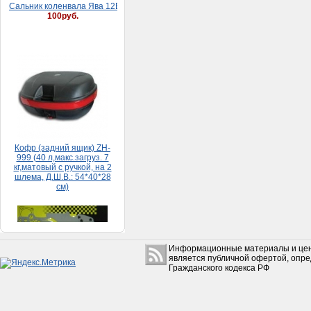
Кофр (задний ящик) ZH-
999 (40 л,макс.загруз. 7
кг,матовый с ручкой, на 2
шлема, Д.Ш.В.: 54*40*28
см)
5 500руб.
Набор прокладок HONDA
DIO 65 (большой)
150руб.
Информационные материалы и цен
является публичной офертой, опр
Гражданского кодекса РФ