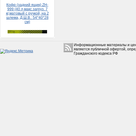
Набор прокладок HONDA
DIO 65 (большой)
Информационные материалы и цен
150руб.
является публичной офертой, опр
Гражданского кодекса РФ
Коробкa Урaл с з/х в сборе
без фильтрa
(Рестaврaция)
15 500руб.