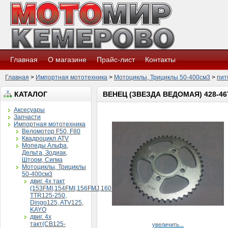
Главная
О магазине
Прайс-лист
Контакты
Главная
>
Импортная мототехника
>
Мотоциклы, Трициклы 50-400см3
>
пит
КАТАЛОГ
ВЕНЕЦ (ЗВЕЗДА ВЕДОМАЯ) 428-46T
Аксесуары
Запчасти
Импортная мототехника
Веломотор F50, F80
Квадроцикл ATV
Мопеды Альфа,
Дельта, Зодиак,
Шторм, Сигма
Мотоциклы, Трициклы
50-400см3
двиг. 4х такт
(153FMI,154FMI,156FMJ,160FMK)
TTR125-250,
Dingo125, ATV125,
KAYO
двиг. 4х
такт(CB125-
увеличить...