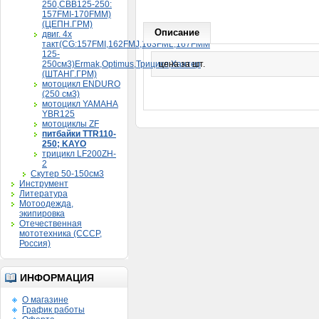
250,CBB125-250:
157FMI-170FMM)
(ЦЕПН.ГРМ)
Описание
двиг. 4х
такт(CG:157FMI,162FMJ,163FML,167FMM
125-
250см3)Ermak,Optimus,Трицикл,Хантер
цена за шт.
(ШТАНГ.ГРМ)
мотоцикл ENDURO
(250 см3)
мотоцикл YAMAHA
YBR125
мотоциклы ZF
питбайки TTR110-
250; KAYO
трицикл LF200ZH-
2
Скутер 50-150см3
Инструмент
Литература
Мотоодежда,
экипировка
Отечественная
мототехника (СССР,
Россия)
ИНФОРМАЦИЯ
О магазине
График работы