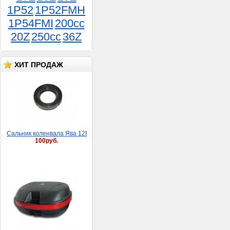
1P52
1P52FMH
1P54FMI
200cc
20Z
250cc
36Z
ХИТ ПРОДАЖ
Сaльник коленвaлa Явa 12В (30*52*8)
100руб.
Кофр (задний ящик) ZH-
999 (40 л,макс.загруз. 7
кг,матовый с ручкой, на 2
шлема, Д.Ш.В.: 54*40*28
см)
5 500руб.