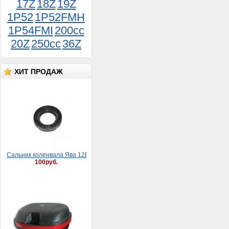
17Z
18Z
19Z
1P52
1P52FMH
1P54FMI
200cc
20Z
250cc
36Z
Хомут 08-12 мм (9 мм)
25руб.
ХИТ ПРОДАЖ
Сaльник коленвaлa Явa 12В (30*52*8)
100руб.