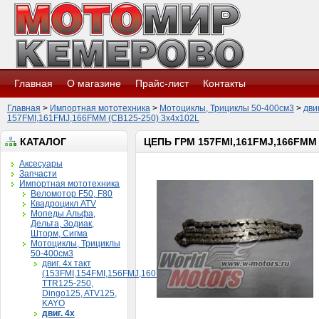
Главная
О магазине
Прайс-лист
Контакты
Главная
>
Импортная мототехника
>
Мотоциклы, Трициклы 50-400см3
>
дви
157FMI,161FMJ,166FMM (CB125-250) 3x4x102L
КАТАЛОГ
ЦЕПЬ ГРМ 157FMI,161FMJ,166FMM 
Аксесуары
Запчасти
Импортная мототехника
Веломотор F50, F80
Квадроцикл ATV
Мопеды Альфа,
Дельта, Зодиак,
Шторм, Сигма
Мотоциклы, Трициклы
50-400см3
двиг. 4х такт
(153FMI,154FMI,156FMJ,160FMK)
TTR125-250,
Dingo125, ATV125,
KAYO
двиг. 4х