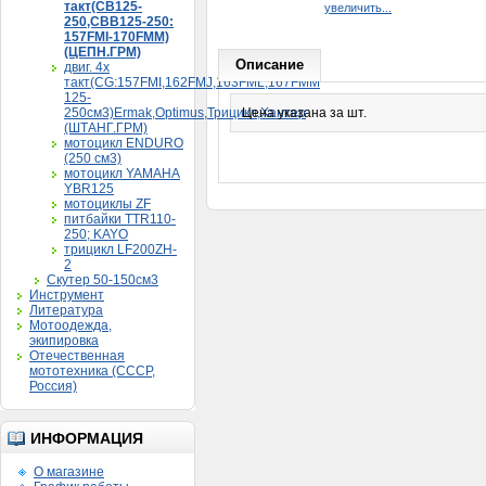
такт(CB125-
увеличить...
250,CBB125-250:
157FMI-170FMM)
(ЦЕПН.ГРМ)
Описание
двиг. 4х
такт(CG:157FMI,162FMJ,163FML,167FMM
125-
250см3)Ermak,Optimus,Трицикл,Хантер
Цена указана за шт.
(ШТАНГ.ГРМ)
мотоцикл ENDURO
(250 см3)
мотоцикл YAMAHA
YBR125
мотоциклы ZF
питбайки TTR110-
250; KAYO
трицикл LF200ZH-
2
Скутер 50-150см3
Инструмент
Литература
Мотоодежда,
экипировка
Отечественная
мототехника (СССР,
Россия)
ИНФОРМАЦИЯ
О магазине