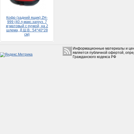
Кофр (задний ящик) ZH-
999 (40 л,макс.загруз. 7
кг,матовый с ручкой, на 2
шлема, Д.Ш.В.: 54*40*28
см)
5 500руб.
Информационные материалы и цен
является публичной офертой, опр
Гражданского кодекса РФ
Набор прокладок HONDA
DIO 65 (большой)
150руб.