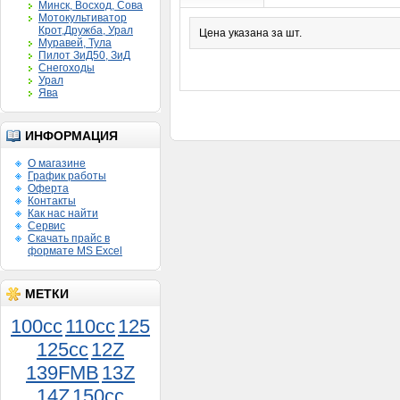
Минск, Восход, Сова
Мотокультиватор
Крот,Дружба, Урал
Цена указана за шт.
Муравей, Тула
Пилот ЗиД50, ЗиД
Снегоходы
Урал
Ява
ИНФОРМАЦИЯ
О магазине
График работы
Оферта
Контакты
Как нас найти
Сервис
Скачать прайс в
формате MS Excel
МЕТКИ
100cc
110cc
125
125cc
12Z
139FMB
13Z
14Z
150сс