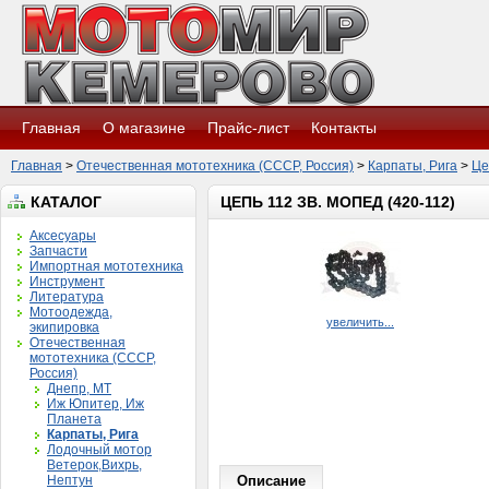
Главная
О магазине
Прайс-лист
Контакты
Главная
>
Отечественная мототехника (СССР, Россия)
>
Карпаты, Рига
>
Це
КАТАЛОГ
ЦЕПЬ 112 ЗВ. МОПЕД (420-112)
Аксесуары
Запчасти
Импортная мототехника
Инструмент
Литература
Мотоодежда,
увеличить...
экипировка
Отечественная
мототехника (СССР,
Россия)
Днепр, МТ
Иж Юпитер, Иж
Планета
Карпаты, Рига
Лодочный мотор
Ветерок,Вихрь,
Нептун
Описание