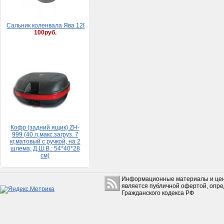
Сaльник коленвaлa Явa 12В (30*52*8)
100руб.
Кофр (задний ящик) ZH-
999 (40 л,макс.загруз. 7
кг,матовый с ручкой, на 2
шлема, Д.Ш.В.: 54*40*28
см)
5 500руб.
Информационные материалы и цен
является публичной офертой, опр
Гражданского кодекса РФ
Набор прокладок HONDA
DIO 65 (большой)
150руб.