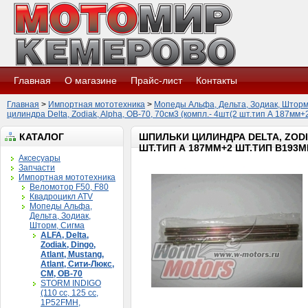
Главная
О магазине
Прайс-лист
Контакты
Главная
>
Импортная мототехника
>
Мопеды Альфа, Дельта, Зодиак, Шторм
цилиндра Delta, Zodiak, Alpha, ОВ-70, 70см3 (компл.- 4шт(2 шт.тип А 187мм+
КАТАЛОГ
ШПИЛЬКИ ЦИЛИНДРА DELTA, ZODIA
ШТ.ТИП А 187ММ+2 ШТ.ТИП B193М
Аксесуары
Запчасти
Импортная мототехника
Веломотор F50, F80
Квадроцикл ATV
Мопеды Альфа,
Дельта, Зодиак,
Шторм, Сигма
ALFA, Delta,
Zodiak, Dingo,
Atlant, Mustang,
Atlant, Сити-Люкс,
CM, ОВ-70
STORM INDIGO
(110 сс, 125 cc,
1P52FMH,