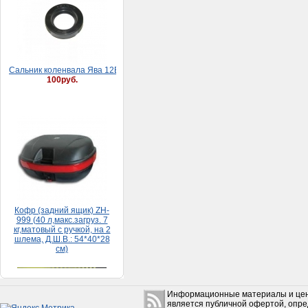
Сaльник коленвaлa Явa 12В (30*52*8)
100руб.
Кофр (задний ящик) ZH-
999 (40 л,макс.загруз. 7
кг,матовый с ручкой, на 2
шлема, Д.Ш.В.: 54*40*28
см)
5 500руб.
Набор прокладок HONDA
Информационные материалы и цен
DIO 65 (большой)
является публичной офертой, опр