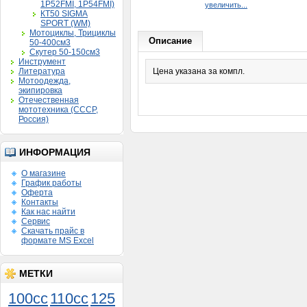
1P52FMI, 1P54FMI)
увеличить...
КТ50 SIGMA
SPORT (WM)
Мотоциклы, Трициклы
Описание
50-400см3
Скутер 50-150см3
Инструмент
Литература
Цена указана за компл.
Мотоодежда,
экипировка
Отечественная
мототехника (СССР,
Россия)
ИНФОРМАЦИЯ
О магазине
График работы
Оферта
Контакты
Как нас найти
Сервис
Скачать прайс в
формате MS Excel
МЕТКИ
100cc
110cc
125