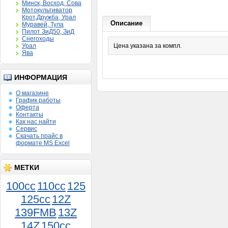
Минск, Восход, Сова
Мотокультиватор
Крот,Дружба, Урал
Описание
Муравей, Тула
Пилот ЗиД50, ЗиД
Снегоходы
Урал
Цена указана за компл.
Ява
ИНФОРМАЦИЯ
О магазине
График работы
Оферта
Контакты
Как нас найти
Сервис
Скачать прайс в
формате MS Excel
МЕТКИ
100cc
110cc
125
125cc
12Z
139FMB
13Z
Поршень Муравей 3 кол.
14Z
150сс
шир.норма 000