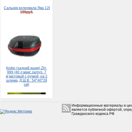
Кофр (задний ящик) ZH-
999 (40 л,макс.загруз. 7
кг,матовый с ручкой, на 2
шлема, Д.Ш.В.: 54*40*28
см)
5 500руб.
Набор прокладок HONDA
Информационные материалы и цен
DIO 65 (большой)
является публичной офертой, опр
150руб.
Гражданского кодекса РФ