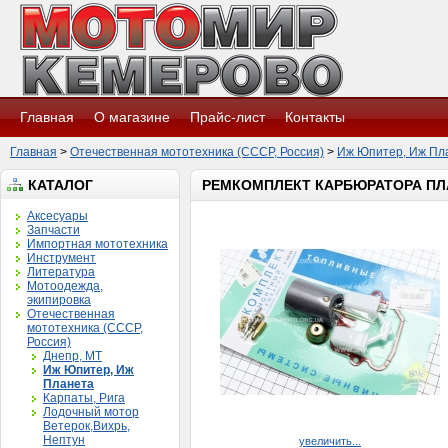
Главная
О магазине
Прайс-лист
Контакты
Главная
>
Отечественная мототехника (СССР, Россия)
>
Иж Юпитер, Иж Пл
КАТАЛОГ
РЕМКОМПЛЕКТ КАРБЮРАТОРА ПЛА
Аксесуары
Запчасти
Импортная мототехника
Инструмент
Литература
Мотоодежда,
экипировка
Отечественная
мототехника (СССР,
Россия)
Днепр, МТ
Иж Юпитер, Иж
Планета
Карпаты, Рига
Лодочный мотор
Ветерок,Вихрь,
Нептун
увеличить...