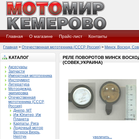
Главная
О магазине
Прайс-лист
Контакты
Главная
>
Отечественная мототехника (СССР, Россия)
>
Минск, Восход, Сов
КАТАЛОГ
РЕЛЕ ПОВОРОТОВ МИНСК ВОСХОД
(СОВЕК,УКРАИНА)
Аксесуары
Запчасти
Импортная мототехника
Инструмент
Литература
Мотоодежда,
экипировка
Отечественная
мототехника (СССР,
Россия)
Днепр, МТ
Иж Юпитер, Иж
Планета
Карпаты, Рига
Лодочный мотор
Ветерок,Вихрь,
Нептун
увеличить...