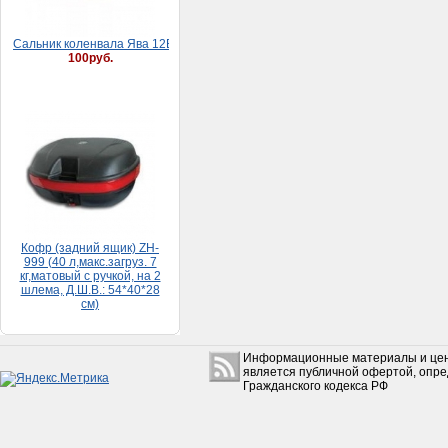
Кофр (задний ящик) ZH-
999 (40 л,макс.загруз. 7
кг,матовый с ручкой, на 2
шлема, Д.Ш.В.: 54*40*28
см)
5 500руб.
Информационные материалы и цен
является публичной офертой, опр
Набор прокладок HONDA
Гражданского кодекса РФ
DIO 65 (большой)
150руб.