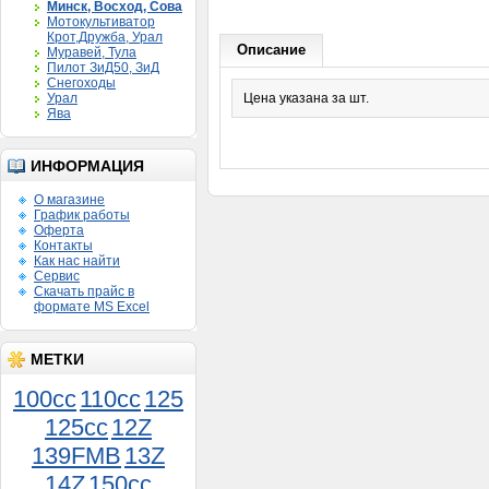
Минск, Восход, Сова
Мотокультиватор
Крот,Дружба, Урал
Описание
Муравей, Тула
Пилот ЗиД50, ЗиД
Снегоходы
Урал
Цена указана за шт.
Ява
ИНФОРМАЦИЯ
О магазине
График работы
Оферта
Контакты
Как нас найти
Сервис
Скачать прайс в
формате MS Excel
МЕТКИ
100cc
110cc
125
125cc
12Z
139FMB
13Z
14Z
150сс