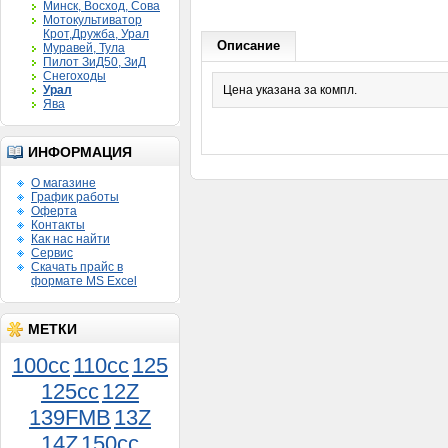
Минск, Восход, Сова
Мотокультиватор
Крот,Дружба, Урал
Описание
Муравей, Тула
Пилот ЗиД50, ЗиД
Снегоходы
Урал
Цена указана за компл.
Ява
ИНФОРМАЦИЯ
О магазине
График работы
Оферта
Контакты
Как нас найти
Сервис
Скачать прайс в
формате MS Excel
МЕТКИ
100cc
110cc
125
125cc
12Z
139FMB
13Z
14Z
150сс