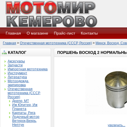
Главная
О магазине
Прайс-лист
Контакты
Главная
>
Отечественная мототехника (СССР, Россия)
>
Минск, Восход, Сов
КАТАЛОГ
ПОРШЕНЬ ВОСХОД 2 НОРМАЛЬН
Аксесуары
Запчасти
Импортная мототехника
Инструмент
Литература
Мотоодежда,
экипировка
Отечественная
мототехника (СССР,
Россия)
Днепр, МТ
Иж Юпитер, Иж
Планета
Карпаты, Рига
Лодочный мотор
Ветерок,Вихрь,
Нептун
увеличить...