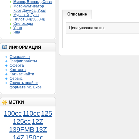
Минск, Восход, Сова
Мотокультиватор
Крот,Дружба, Урал
Описание
Муравей, Тула
Пилот ЗиД50, ЗиД
Снегоходы
Урал
Цена указана за шт.
Ява
ИНФОРМАЦИЯ
О магазине
График работы
Оферта
Контакты
Как нас найти
Сервис
Скачать прайс в
формате MS Excel
МЕТКИ
100cc
110cc
125
125cc
12Z
139FMB
13Z
14Z
150сс