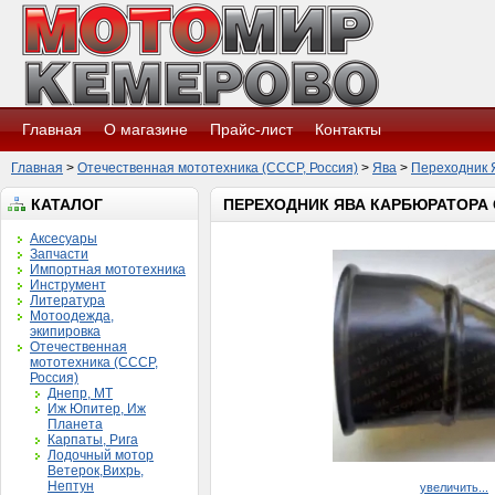
Главная
О магазине
Прайс-лист
Контакты
Главная
>
Отечественная мототехника (СССР, Россия)
>
Ява
>
Переходник 
КАТАЛОГ
ПЕРЕХОДНИК ЯВА КАРБЮРАТОРА 
Аксесуары
Запчасти
Импортная мототехника
Инструмент
Литература
Мотоодежда,
экипировка
Отечественная
мототехника (СССР,
Россия)
Днепр, МТ
Иж Юпитер, Иж
Планета
Карпаты, Рига
Лодочный мотор
Ветерок,Вихрь,
Нептун
увеличить...