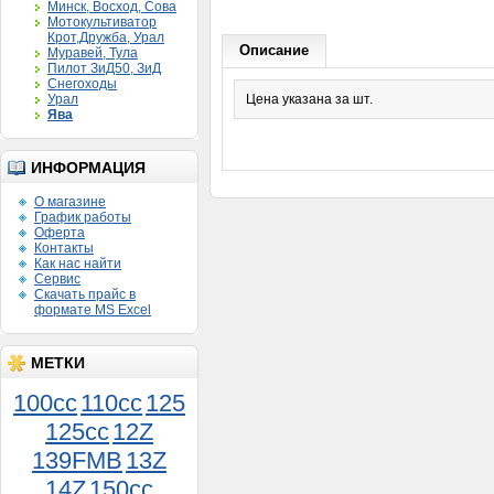
Минск, Восход, Сова
Мотокультиватор
Крот,Дружба, Урал
Описание
Муравей, Тула
Пилот ЗиД50, ЗиД
Снегоходы
Урал
Цена указана за шт.
Ява
ИНФОРМАЦИЯ
О магазине
График работы
Оферта
Контакты
Как нас найти
Сервис
Скачать прайс в
формате MS Excel
МЕТКИ
100cc
110cc
125
125cc
12Z
139FMB
13Z
14Z
150сс