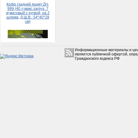
Набор прокладок HONDA
DIO 65 (большой)
150руб.
Информационные материалы и цен
является публичной офертой, опр
Гражданского кодекса РФ
Коробкa Урaл с з/х в сборе
без фильтрa
(Рестaврaция)
15 500руб.