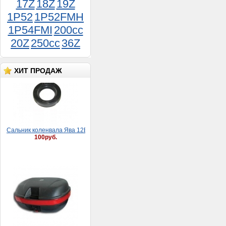
17Z
18Z
19Z
1P52
1P52FMH
1P54FMI
200cc
20Z
250cc
36Z
ХИТ ПРОДАЖ
Сaльник коленвaлa Явa 12В (30*52*8)
100руб.
Кофр (задний ящик) ZH-
999 (40 л,макс.загруз. 7
кг,матовый с ручкой, на 2
шлема, Д.Ш.В.: 54*40*28
см)
5 500руб.