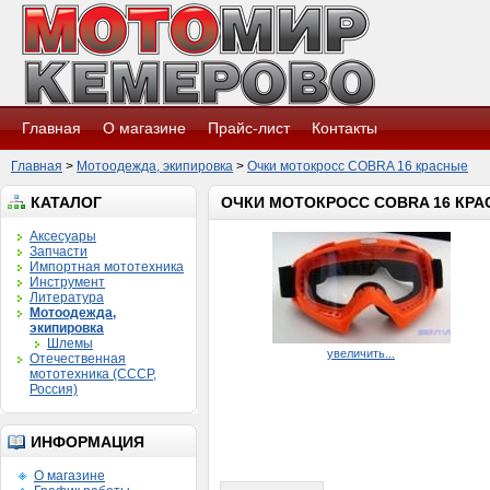
Главная
О магазине
Прайс-лист
Контакты
Главная
>
Мотоодежда, экипировка
>
Очки мотокросс COBRA 16 красные
КАТАЛОГ
ОЧКИ МОТОКРОСС COBRA 16 КР
Аксесуары
Запчасти
Импортная мототехника
Инструмент
Литература
Мотоодежда,
экипировка
Шлемы
увеличить...
Отечественная
мототехника (СССР,
Россия)
ИНФОРМАЦИЯ
О магазине