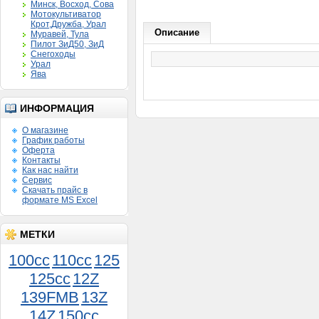
Минск, Восход, Сова
Мотокультиватор
Крот,Дружба, Урал
Описание
Муравей, Тула
Пилот ЗиД50, ЗиД
Снегоходы
Урал
Ява
ИНФОРМАЦИЯ
О магазине
График работы
Оферта
Контакты
Как нас найти
Сервис
Скачать прайс в
формате MS Excel
МЕТКИ
100cc
110cc
125
125cc
12Z
139FMB
13Z
Поршень Муравей 3 кол.
14Z
150сс
шир.норма 000