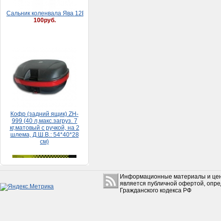
Кофр (задний ящик) ZH-
999 (40 л,макс.загруз. 7
кг,матовый с ручкой, на 2
шлема, Д.Ш.В.: 54*40*28
см)
5 500руб.
Набор прокладок HONDA
Информационные материалы и цен
DIO 65 (большой)
является публичной офертой, опр
150руб.
Гражданского кодекса РФ