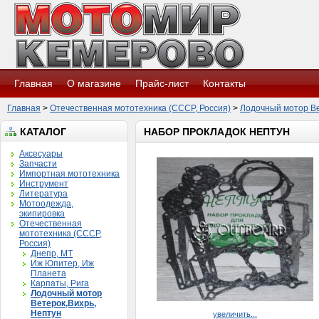
Главная
О магазине
Прайс-лист
Контакты
Главная
>
Отечественная мототехника (СССР, Россия)
>
Лодочный мотор Ве
КАТАЛОГ
НАБОР ПРОКЛАДОК НЕПТУН
Аксесуары
Запчасти
Импортная мототехника
Инструмент
Литература
Мотоодежда,
экипировка
Отечественная
мототехника (СССР,
Россия)
Днепр, МТ
Иж Юпитер, Иж
Планета
Карпаты, Рига
Лодочный мотор
Ветерок,Вихрь,
Нептун
увеличить...