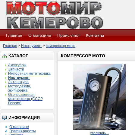
Главная
О магазине
Прайс-лист
Контакты
Главная
>
Инструмент
>
компрессор мото
КАТАЛОГ
КОМПРЕССОР МОТО
Аксесуары
Запчасти
Импортная мототехника
Инструмент
Литература
Мотоодежда,
экипировка
Отечественная
мототехника (СССР,
Россия)
ИНФОРМАЦИЯ
О магазине
График работы
увеличить...