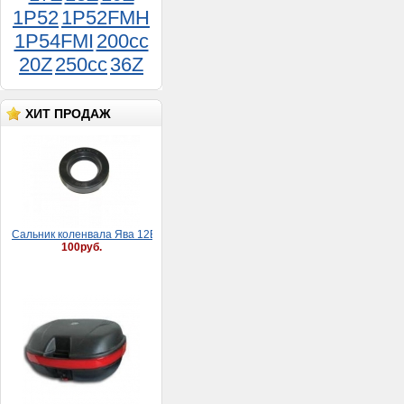
1P52
1P52FMH
1P54FMI
200cc
20Z
250cc
36Z
ХИТ ПРОДАЖ
Сaльник коленвaлa Явa 12В (30*52*8)
100руб.
Кофр (задний ящик) ZH-
999 (40 л,макс.загруз. 7
кг,матовый с ручкой, на 2
шлема, Д.Ш.В.: 54*40*28
см)
5 500руб.