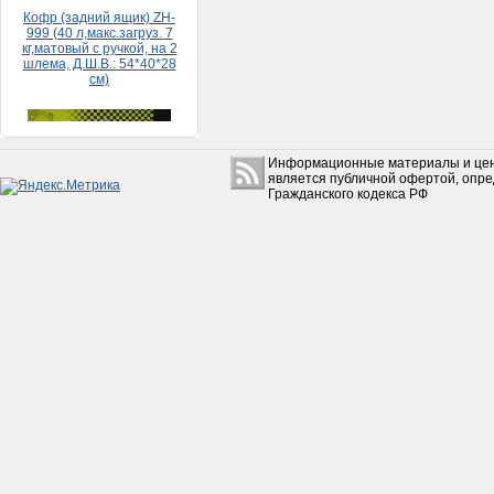
Набор прокладок HONDA
DIO 65 (большой)
Информационные материалы и цен
150руб.
является публичной офертой, опр
Гражданского кодекса РФ
Коробкa Урaл с з/х в сборе
без фильтрa
(Рестaврaция)
15 500руб.