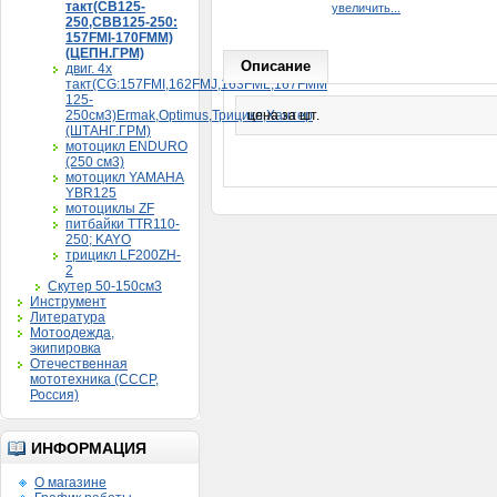
такт(CB125-
увеличить...
250,CBB125-250:
157FMI-170FMM)
(ЦЕПН.ГРМ)
Описание
двиг. 4х
такт(CG:157FMI,162FMJ,163FML,167FMM
125-
250см3)Ermak,Optimus,Трицикл,Хантер
цена за шт.
(ШТАНГ.ГРМ)
мотоцикл ENDURO
(250 см3)
мотоцикл YAMAHA
YBR125
мотоциклы ZF
питбайки TTR110-
250; KAYO
трицикл LF200ZH-
2
Скутер 50-150см3
Инструмент
Литература
Мотоодежда,
экипировка
Отечественная
мототехника (СССР,
Россия)
ИНФОРМАЦИЯ
О магазине