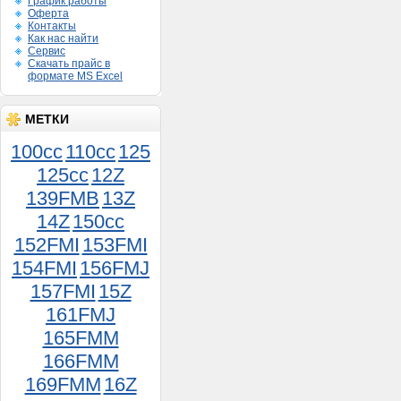
График работы
Оферта
Контакты
Как нас найти
Сервис
Скачать прайс в
формате MS Excel
МЕТКИ
100cc
110cc
125
125cc
12Z
139FMB
13Z
14Z
150сс
Поршень Муравей 3 кол.
шир.норма 000
152FMI
153FMI
900руб.
154FMI
156FMJ
157FMI
15Z
161FMJ
165FMM
166FMM
169FMM
16Z
Хомут 08-12 мм (9 мм)