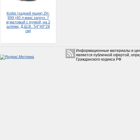
шлема, Д.Ш.В.: 54*40*28
см)
5 500руб.
Информационные материалы и цен
Набор прокладок HONDA
является публичной офертой, опр
DIO 65 (большой)
Гражданского кодекса РФ
150руб.
Коробкa Урaл с з/х в сборе
без фильтрa
(Рестaврaция)
15 500руб.