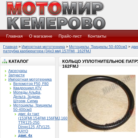
Главная
О магазине
Прайс-лист
Контакты
Главная
>
Импортная мототехника
>
Мотоциклы, Трициклы 50-400см3
>
дви
патрубка карбюратора (34х3 мм) 157FMI , 162FMJ
КАТАЛОГ
КОЛЬЦО УПЛОТНИТЕЛЬНОЕ ПАТРУБ
162FMJ
Аксесуары
Запчасти
Импортная мототехника
Веломотор F50, F80
Квадроцикл ATV
Мопеды Альфа,
Дельта, Зодиак,
Шторм, Сигма
Мотоциклы, Трициклы
50-400см3
двиг. 4х такт
(153FMI,154FMI,156FMJ,160FMK)
TTR125-250,
Dingo125, ATV125,
KAYO
двиг. 4х