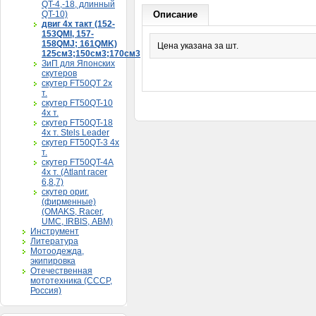
QT-4,-18, длинный
QT-10)
Описание
двиг 4х такт (152-
153QMI, 157-
158QMJ; 161QMK)
Цена указана за шт.
125см3;150см3;170см3
ЗиП для Японских
скутеров
скутер FT50QT 2х
т.
скутер FT50QT-10
4х т.
скутер FT50QT-18
4х т. Stels Leader
скутер FT50QT-3 4х
т.
скутер FT50QT-4A
4х т. (Atlant racer
6,8,7)
скутер ориг.
(фирменные)
(OMAKS, Racer,
UMC, IRBIS, АВМ)
Инструмент
Литература
Мотоодежда,
экипировка
Отечественная
мототехника (СССР,
Россия)