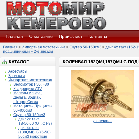
Главная
О магазине
Прайс-лист
Контакты
Главная
>
Импортная мототехника
>
Скутер 50-150см3
>
двиг 4х такт (152
подшипниками + 2-е звезды
КАТАЛОГ
КОЛЕНВАЛ 152QMI,157QMJ С ПОД
Аксесуары
Запчасти
Импортная мототехника
Веломотор F50, F80
Квадроцикл ATV
Мопеды Альфа,
Дельта, Зодиак,
Шторм, Сигма
Мотоциклы, Трициклы
50-400см3
Скутер 50-150см3
двиг 2х такт
увеличить...
ТВ-50,60 (QT, QT-3)
двиг 4х такт
(139QMB, GY6-50)
50см3 (короткие