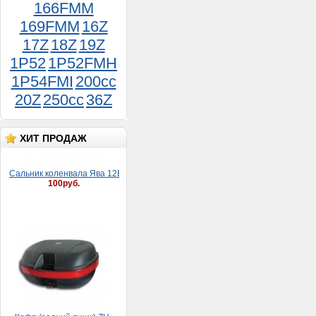
166FMM
169FMM
16Z
17Z
18Z
19Z
1P52
1P52FMH
1P54FMI
200cc
20Z
250cc
36Z
Сaльник коленвaлa Явa 12В (30*52*8)
100руб.
ХИТ ПРОДАЖ
Кофр (задний ящик) ZH-
999 (40 л,макс.загруз. 7
кг,матовый с ручкой, на 2
шлема, Д.Ш.В.: 54*40*28
см)
5 500руб.