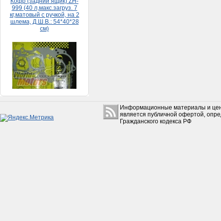
Набор прокладок HONDA
DIO 65 (большой)
150руб.
Информационные материалы и цен
является публичной офертой, опр
Гражданского кодекса РФ
Коробкa Урaл с з/х в сборе
без фильтрa
(Рестaврaция)
15 500руб.