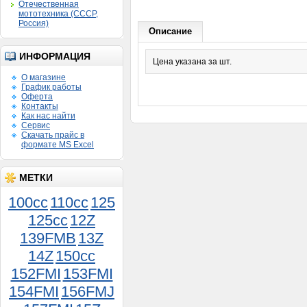
Отечественная
мототехника (СССР,
Россия)
Описание
ИНФОРМАЦИЯ
Цена указана за шт.
О магазине
График работы
Оферта
Контакты
Как нас найти
Сервис
Скачать прайс в
формате MS Excel
МЕТКИ
100cc
110cc
125
125cc
12Z
139FMB
13Z
14Z
150сс
Седло Иж без крыла
152FMI
153FMI
6 200руб.
154FMI
156FMJ