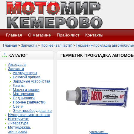
Главная
О магазине
Прайс-лист
Контакты
Главная
>
Запчасти
>
Прочее (запчасти)
>
Герметик-прокладка автомобильны
КАТАЛОГ
ГЕРМЕТИК-ПРОКЛАДКА АВТОМОБИЛ
Аксесуары
Запчасти
Аккумуляторы
Боковой прицеп
Зарядные устройства
Лампы
Масла и смазки
Моторезина
Подшипники
Прочее (запчасти)
Свечи
Электрооборудование
Импортная мототехника
Инструмент
Литература
Мотоодежда,
экипировка
увеличить...