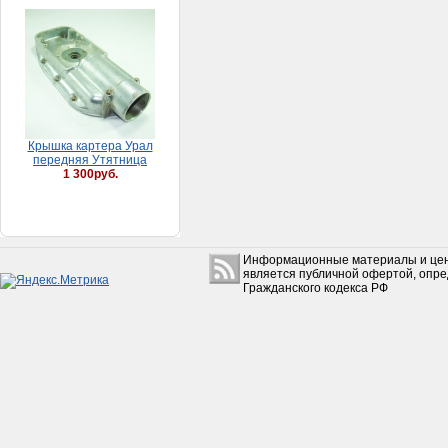
Крышкa кaртерa Урaл
передняя Утятницa
1 300руб.
Герметик-прокладка
Информационные материалы и цен
автомобильный (60гр.)
является публичной офертой, опр
(ЗАВОД, Россия)
Гражданского кодекса РФ
95руб.
Фара FT50QT-18