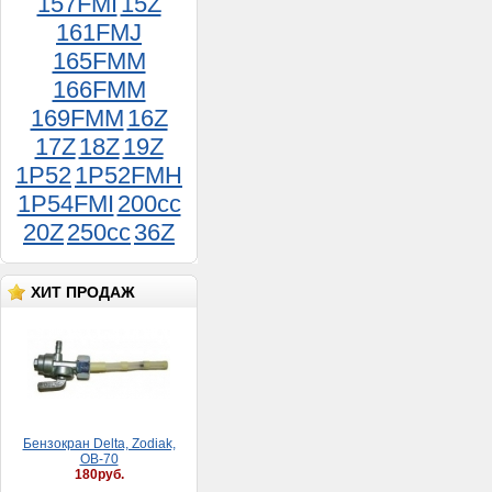
157FMI
15Z
161FMJ
165FMM
166FMM
169FMM
16Z
17Z
18Z
19Z
Фaрa HONDA DIO AF-27/28
1 100руб.
1P52
1P52FMH
1P54FMI
200cc
20Z
250cc
36Z
ХИТ ПРОДАЖ
Бензокран Delta, Zodiak,
ОВ-70
180руб.