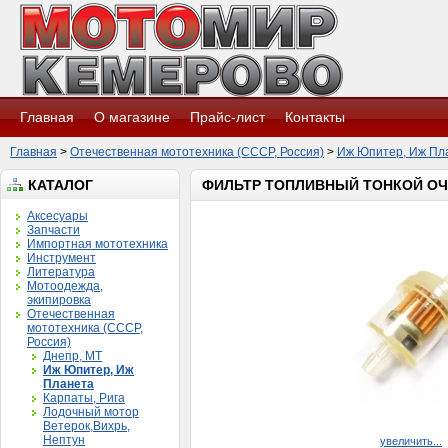
Главная
О магазине
Прайс-лист
Контакты
Главная
>
Отечественная мототехника (СССР, Россия)
>
Иж Юпитер, Иж Пл
КАТАЛОГ
ФИЛЬТР ТОПЛИВНЫЙ ТОНКОЙ ОЧ
Аксесуары
Запчасти
Импортная мототехника
Инструмент
Литература
Мотоодежда,
экипировка
Отечественная
мототехника (СССР,
Россия)
Днепр, МТ
Иж Юпитер, Иж
Планета
Карпаты, Рига
Лодочный мотор
Ветерок,Вихрь,
Нептун
увеличить...