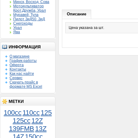
Минск, Восход, Сова
Мотокультиватор
Крот,Дружба, Урал
Описание
Муравей, Тула
Пилот ЗиД50, ЗиД
Снегоходы
Урал
Цена указана за шт.
Ява
ИНФОРМАЦИЯ
О магазине
График работы
Оферта
Контакты
Как нас найти
Сервис
Скачать прайс в
формате MS Excel
МЕТКИ
100cc
110cc
125
125cc
12Z
139FMB
13Z
14Z
150сс