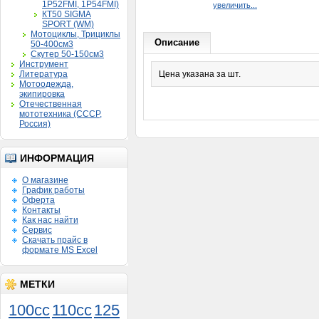
1P52FMI, 1P54FMI)
увеличить...
КТ50 SIGMA
SPORT (WM)
Мотоциклы, Трициклы
Описание
50-400см3
Скутер 50-150см3
Инструмент
Литература
Цена указана за шт.
Мотоодежда,
экипировка
Отечественная
мототехника (СССР,
Россия)
ИНФОРМАЦИЯ
О магазине
График работы
Оферта
Контакты
Как нас найти
Сервис
Скачать прайс в
формате MS Excel
МЕТКИ
100cc
110cc
125