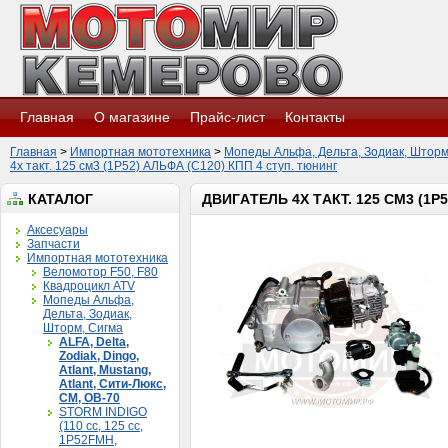
Главная
О магазине
Прайс-лист
Контакты
Главная
>
Импортная мототехника
>
Мопеды Альфа, Дельта, Зодиак, Шторм
4х тaкт. 125 см3 (1P52) АЛЬФА (С120) КПП 4 ступ. тюнинг
КАТАЛОГ
ДВИГAТЕЛЬ 4Х ТAКТ. 125 СМ3 (1P
Аксесуары
Запчасти
Импортная мототехника
Веломотор F50, F80
Квадроцикл ATV
Мопеды Альфа,
Дельта, Зодиак,
Шторм, Сигма
ALFA, Delta,
Zodiak, Dingo,
Atlant, Mustang,
Atlant, Сити-Люкс,
CM, ОВ-70
STORM INDIGO
(110 сс, 125 cc,
1P52FMH,