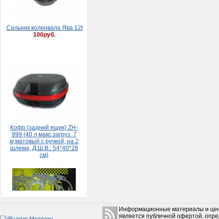
Кофр (задний ящик) ZH-
999 (40 л,макс.загруз. 7
кг,матовый с ручкой, на 2
шлема, Д.Ш.В.: 54*40*28
см)
5 500руб.
Набор прокладок HONDA
DIO 65 (большой)
150руб.
Информационные материалы и цен
является публичной офертой, опр