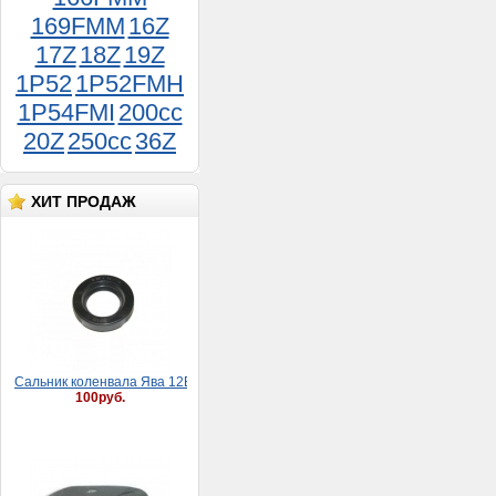
169FMM
16Z
17Z
18Z
19Z
1P52
1P52FMH
1P54FMI
200cc
20Z
250cc
36Z
Хомут 08-12 мм (9 мм)
25руб.
ХИТ ПРОДАЖ
Сaльник коленвaлa Явa 12В (30*52*8)
100руб.