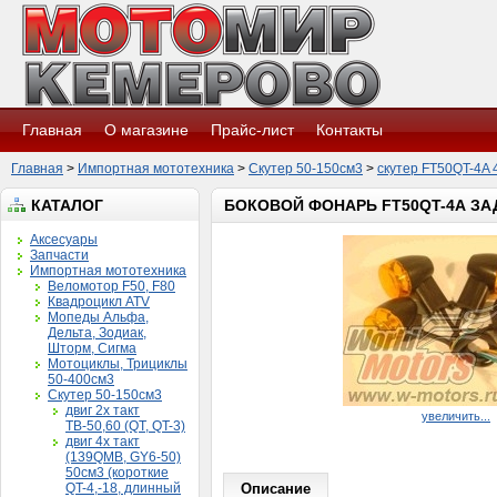
Главная
О магазине
Прайс-лист
Контакты
Главная
>
Импортная мототехника
>
Скутер 50-150см3
>
скутер FT50QT-4A 4х 
КАТАЛОГ
БОКОВОЙ ФОНАРЬ FT50QT-4А ЗАД
Аксесуары
Запчасти
Импортная мототехника
Веломотор F50, F80
Квадроцикл ATV
Мопеды Альфа,
Дельта, Зодиак,
Шторм, Сигма
Мотоциклы, Трициклы
50-400см3
Скутер 50-150см3
двиг 2х такт
увеличить...
ТВ-50,60 (QT, QT-3)
двиг 4х такт
(139QMB, GY6-50)
50см3 (короткие
QT-4,-18, длинный
Описание