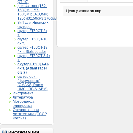
QT-10)
двиг 4х такт (152-
153QMI, 157-
Цена указана за пар.
158QMJ; 161QMK)
125см3;150см3;170см3
ЗиП для Японских
скутеров
скутер FT50QT 2х
т.
скутер FT50QT-10
4х т.
скутер FT50QT-18
4х т. Stels Leader
скутер FT50QT-3 4х
т.
скутер FT50QT-4A
4х т. (Atlant racer
6,8,7)
скутер ориг.
(фирменные)
(OMAKS, Racer,
UMC, IRBIS, АВМ)
Инструмент
Литература
Мотоодежда,
экипировка
Отечественная
мототехника (СССР,
Россия)
ИНФОРМАЦИЯ