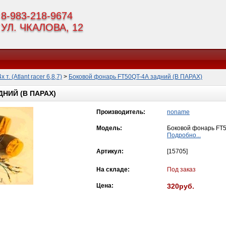
8-983-218-9674
УЛ. ЧКАЛОВА, 12
т. (Atlant racer 6,8,7)
>
Боковой фонарь FT50QT-4А задний (В ПАРАХ)
НИЙ (В ПАРАХ)
Производитель:
noname
Модель:
Боковой фонарь FT5
Подробно...
Артикул:
[15705]
На складе:
Под заказ
Цена:
320руб.