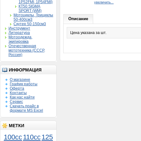
1P52FMI, 1P54FMI)
увеличить...
КТ50 SIGMA
SPORT (WM)
Мотоциклы, Трициклы
Описание
50-400см3
Скутер 50-150см3
Инструмент
Литература
Цена указана за шт.
Мотоодежда,
экипировка
Отечественная
мототехника (СССР,
Россия)
ИНФОРМАЦИЯ
О магазине
График работы
Оферта
Контакты
Как нас найти
Сервис
Скачать прайс в
формате MS Excel
МЕТКИ
100cc
110cc
125