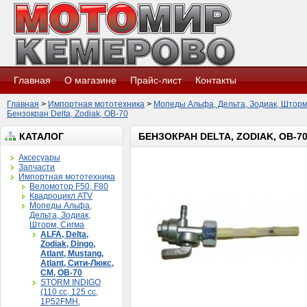
Главная
О магазине
Прайс-лист
Контакты
Главная
>
Импортная мототехника
>
Мопеды Альфа, Дельта, Зодиак, Шторм
Бензокран Delta, Zodiak, ОВ-70
КАТАЛОГ
БЕНЗОКРАН DELTA, ZODIAK, ОВ-7
Аксесуары
Запчасти
Импортная мототехника
Веломотор F50, F80
Квадроцикл ATV
Мопеды Альфа,
Дельта, Зодиак,
Шторм, Сигма
ALFA, Delta,
Zodiak, Dingo,
Atlant, Mustang,
Atlant, Сити-Люкс,
CM, ОВ-70
STORM INDIGO
(110 сс, 125 cc,
1P52FMH,