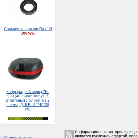
Сaльник коленвaлa Явa 12В (30*52*8)
100руб.
Кофр (задний ящик) ZH-
999 (40 л,макс.загруз. 7
кг,матовый с ручкой, на 2
шлема, Д.Ш.В.: 54*40*28
см)
5 500руб.
Набор прокладок HONDA
Информационные материалы и цен
DIO 65 (большой)
является публичной офертой, опр