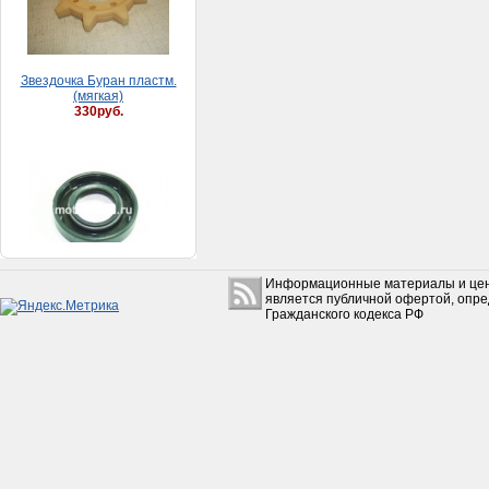
(мягкая)
330руб.
Сальник генератора Урал
6В (1,2-18х35-1)
100руб.
Информационные материалы и цен
является публичной офертой, опр
Гражданского кодекса РФ
Карбюратор AG90N, Yamaha 2JA
1 800руб.