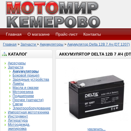
Главная
О магазине
Прайс-лист
Контакты
Главная
>
Запчасти
>
Аккумуляторы
>
Аккумулятор Delta 12В 7 Ач (DT 1207)
КАТАЛОГ
АККУМУЛЯТОР DELTA 12В 7 АЧ (DT
Аксесуары
Запчасти
Аккумуляторы
Боковой прицеп
Зарядные устройства
Лампы
Масла и смазки
Моторезина
Подшипники
Прочее (запчасти)
Свечи
Электрооборудование
Импортная мототехника
Инструмент
Литература
Мотоодежда,
экипировка
увеличить...