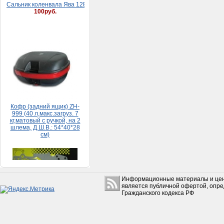
Кофр (задний ящик) ZH-
999 (40 л,макс.загруз. 7
кг,матовый с ручкой, на 2
шлема, Д.Ш.В.: 54*40*28
см)
5 500руб.
Набор прокладок HONDA
DIO 65 (большой)
150руб.
Информационные материалы и цен
является публичной офертой, опр
Гражданского кодекса РФ