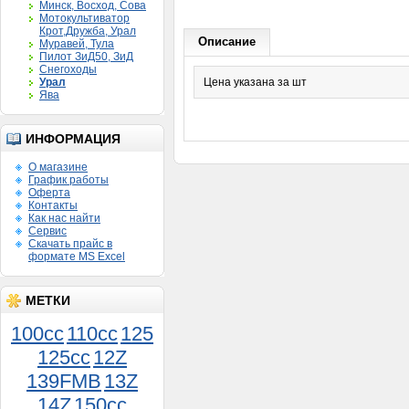
Минск, Восход, Сова
Мотокультиватор
Крот,Дружба, Урал
Описание
Муравей, Тула
Пилот ЗиД50, ЗиД
Снегоходы
Урал
Цена указана за шт
Ява
ИНФОРМАЦИЯ
О магазине
График работы
Оферта
Контакты
Как нас найти
Сервис
Скачать прайс в
формате MS Excel
МЕТКИ
100cc
110cc
125
125cc
12Z
Поршень Муравей 3 кол.
139FMB
13Z
шир.норма 000
900руб.
14Z
150сс