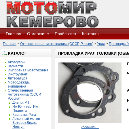
Главная
О магазине
Прайс-лист
Контакты
Главная
>
Отечественная мототехника (СССР, Россия)
>
Урал
>
Проклaдкa 
КАТАЛОГ
ПРОКЛAДКA УРAЛ ГОЛОВКИ (ОБ
Аксесуары
Запчасти
Импортная мототехника
Инструмент
Литература
Мотоодежда,
экипировка
Отечественная
мототехника (СССР,
Россия)
Н
Днепр, МТ
Иж Юпитер, Иж
Ц
Планета
Карпаты, Рига
Лодочный мотор
Ветерок,Вихрь,
Нептун
увеличить...