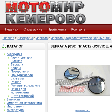
Главная
О магазине
Прайс-лист
Контакты
Главная
>
Аксесуары
>
Зеркала
>
Зеркала (050) пласт.(круглое, черные) d10
КАТАЛОГ
ЗЕРКАЛА (050) ПЛАСТ.(КРУГЛОЕ, 
Аксесуары
Гарнитуры для
шлемов
Зеркала
Кофры
Поворотники
Прикуриватели,
разъемы
Разное
Фильтры воздушные
Чехлы для
мототехники
Щиток ветровой
Запчасти
Импортная мототехника
Инструмент
Литература
увеличить...