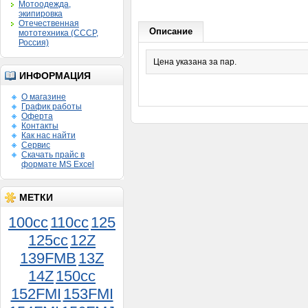
Мотоодежда,
экипировка
Отечественная
Описание
мототехника (СССР,
Россия)
Цена указана за пар.
ИНФОРМАЦИЯ
О магазине
График работы
Оферта
Контакты
Как нас найти
Сервис
Скачать прайс в
формате MS Excel
МЕТКИ
100cc
110cc
125
125cc
12Z
139FMB
13Z
14Z
150сс
152FMI
153FMI