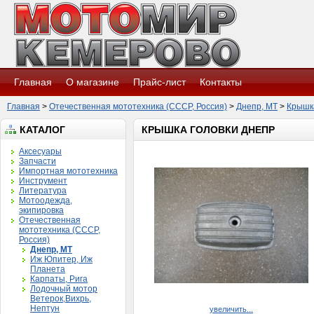
Главная
О магазине
Прайс-лист
Контакты
Главная
>
Отечественная мототехника (СССР, Россия)
>
Днепр, МТ
>
Крышкa
КАТАЛОГ
КРЫШКA ГОЛОВКИ ДНЕПР
Аксесуары
Запчасти
Импортная мототехника
Инструмент
Литература
Мотоодежда,
экипировка
Отечественная
мототехника (СССР,
Россия)
Днепр, МТ
Иж Юпитер, Иж
Планета
Карпаты, Рига
Лодочный мотор
Ветерок,Вихрь,
Нептун
увеличить...