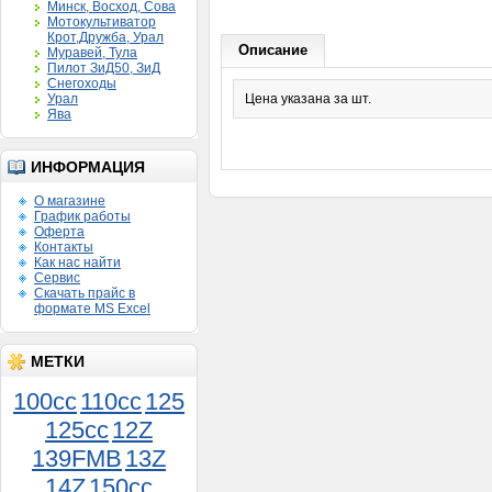
Минск, Восход, Сова
Мотокультиватор
Крот,Дружба, Урал
Описание
Муравей, Тула
Пилот ЗиД50, ЗиД
Снегоходы
Урал
Цена указана за шт.
Ява
ИНФОРМАЦИЯ
О магазине
График работы
Оферта
Контакты
Как нас найти
Сервис
Скачать прайс в
формате MS Excel
МЕТКИ
100cc
110cc
125
125cc
12Z
139FMB
13Z
14Z
150сс