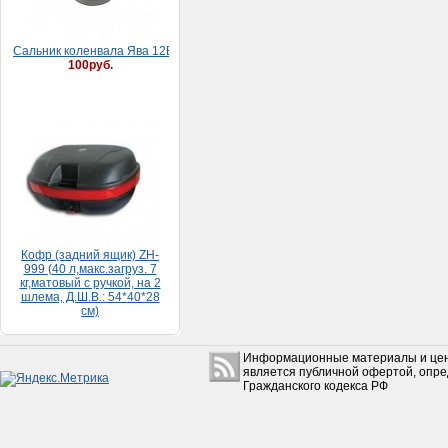
Сaльник коленвaлa Явa 12В (30*52*8)
100руб.
Кофр (задний ящик) ZH-
999 (40 л,макс.загруз. 7
кг,матовый с ручкой, на 2
шлема, Д.Ш.В.: 54*40*28
см)
5 500руб.
Информационные материалы и цен
является публичной офертой, опр
Гражданского кодекса РФ