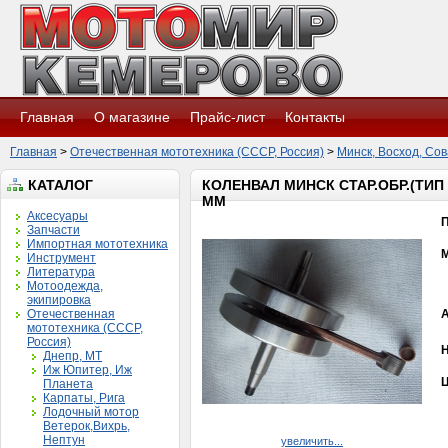
Главная
О магазине
Прайс-лист
Контакты
Главная
>
Отечественная мототехника (СССР, Россия)
>
Минск, Восход, Сов
КАТАЛОГ
КОЛЕНВАЛ МИНСК СТАР.ОБР.(ТИП 
ММ
Аксесуары
Запчасти
Импортная мототехника
Инструмент
Литература
Мотоодежда,
экипировка
Отечественная
мототехника (СССР,
Россия)
Н
Днепр, МТ
Иж Юпитер, Иж
Ц
Планета
Карпаты, Рига
Лодочный мотор
Ветерок,Вихрь,
Нептун
увеличить...