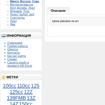
Минск, Восход, Сова
Мотокультиватор
Крот,Дружба, Урал
Описание
Муравей, Тула
Пилот ЗиД50, ЗиД
Снегоходы
Урал
Цена указана за шт
Ява
ИНФОРМАЦИЯ
О магазине
График работы
Оферта
Контакты
Как нас найти
Сервис
Скачать прайс в
формате MS Excel
МЕТКИ
100cc
110cc
125
125cc
12Z
Прокладка головки Минск
139FMB
13Z
медная
50руб.
14Z
150сс