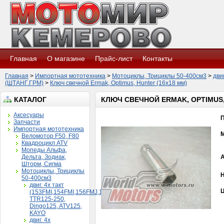
Главная
О магазине
Прайс-лист
Контакты
Главная
>
Импортная мототехника
>
Мотоциклы, Трициклы 50-400см3
>
дви
(ШТАНГ.ГРМ)
>
Ключ свечной Ermak, Optimus, Hunter (16x18 мм)
КАТАЛОГ
КЛЮЧ СВЕЧНОЙ ERMAK, OPTIMUS,
Аксесуары
Запчасти
Импортная мототехника
Веломотор F50, F80
Квадроцикл ATV
Мопеды Альфа,
Дельта, Зодиак,
Шторм, Сигма
Мотоциклы, Трициклы
Н
50-400см3
двиг. 4х такт
Ц
(153FMI,154FMI,156FMJ,160FMK)
TTR125-250,
Dingo125, ATV125,
KAYO
двиг. 4х