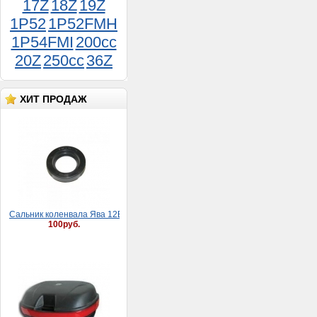
17Z
18Z
19Z
1P52
1P52FMH
1P54FMI
200cc
20Z
250cc
36Z
Хомут 08-12 мм (9 мм)
25руб.
ХИТ ПРОДАЖ
Сaльник коленвaлa Явa 12В (30*52*8)
100руб.