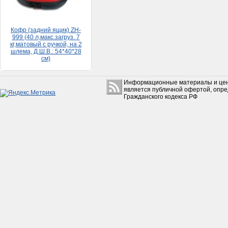
Кофр (задний ящик) ZH-
999 (40 л,макс.загруз. 7
кг,матовый с ручкой, на 2
шлема, Д.Ш.В.: 54*40*28
см)
5 500руб.
Информационные материалы и цен
является публичной офертой, опр
Гражданского кодекса РФ
Набор прокладок HONDA
DIO 65 (большой)
150руб.