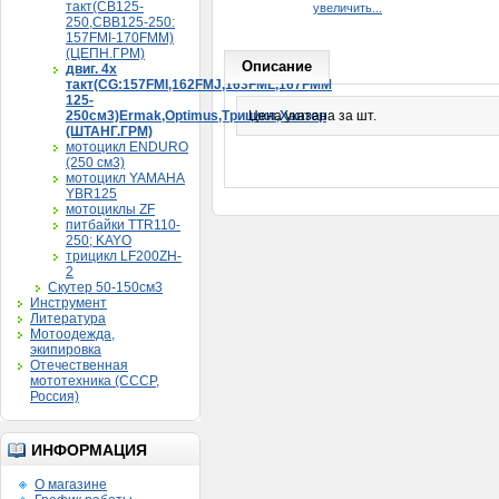
такт(CB125-
увеличить...
250,CBB125-250:
157FMI-170FMM)
(ЦЕПН.ГРМ)
Описание
двиг. 4х
такт(CG:157FMI,162FMJ,163FML,167FMM
125-
250см3)Ermak,Optimus,Трицикл,Хантер
Цена указана за шт.
(ШТАНГ.ГРМ)
мотоцикл ENDURO
(250 см3)
мотоцикл YAMAHA
YBR125
мотоциклы ZF
питбайки TTR110-
250; KAYO
трицикл LF200ZH-
2
Скутер 50-150см3
Инструмент
Литература
Мотоодежда,
экипировка
Отечественная
мототехника (СССР,
Россия)
ИНФОРМАЦИЯ
О магазине