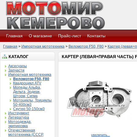
Главная
О магазине
Прайс-лист
Контакты
Главная
>
Импортная мототехника
>
Веломотор F50, F80
>
Картер (левая+п
КАТАЛОГ
КАРТЕР (ЛЕВАЯ+ПРАВАЯ ЧАСТЬ) 
Аксесуары
Запчасти
Импортная мототехника
Веломотор F50, F80
Квадроцикл ATV
Мопеды Альфа,
Дельта, Зодиак,
Шторм, Сигма
Мотоциклы, Трициклы
50-400см3
Скутер 50-150см3
Инструмент
Литература
Мотоодежда,
экипировка
Отечественная
мототехника (СССР,
увеличить...