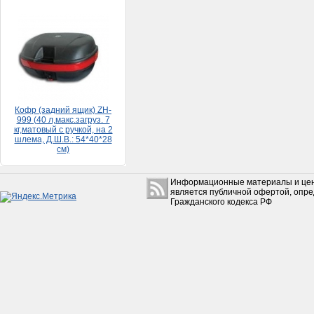
Кофр (задний ящик) ZH-
999 (40 л,макс.загруз. 7
кг,матовый с ручкой, на 2
шлема, Д.Ш.В.: 54*40*28
см)
5 500руб.
Информационные материалы и цен
является публичной офертой, опр
Гражданского кодекса РФ
Набор прокладок HONDA
DIO 65 (большой)
150руб.