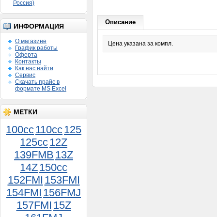
Россия)
Описание
ИНФОРМАЦИЯ
О магазине
Цена указана за компл.
График работы
Оферта
Контакты
Как нас найти
Сервис
Скачать прайс в
формате MS Excel
МЕТКИ
100cc
110cc
125
125cc
12Z
139FMB
13Z
14Z
150сс
152FMI
153FMI
154FMI
156FMJ
157FMI
15Z
Поршень Муравей 3 кол.