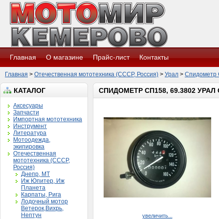
Главная
О магазине
Прайс-лист
Контакты
Главная
>
Отечественная мототехника (СССР, Россия)
>
Урал
>
Спидометр 
КАТАЛОГ
СПИДОМЕТР СП158, 69.3802 УРА
Аксесуары
Запчасти
Импортная мототехника
Инструмент
Литература
Мотоодежда,
экипировка
Отечественная
мототехника (СССР,
Россия)
Днепр, МТ
Иж Юпитер, Иж
Планета
Карпаты, Рига
Лодочный мотор
Ветерок,Вихрь,
Нептун
увеличить...