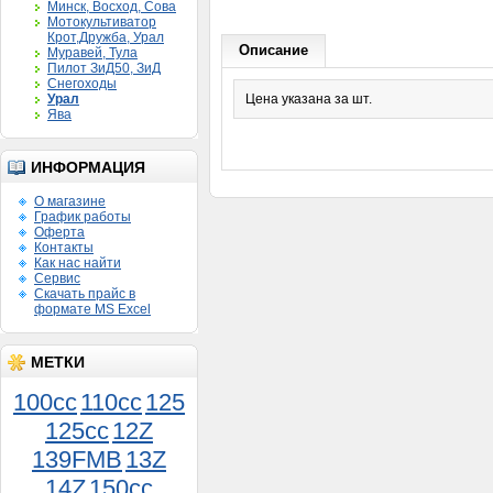
Минск, Восход, Сова
Мотокультиватор
Крот,Дружба, Урал
Описание
Муравей, Тула
Пилот ЗиД50, ЗиД
Снегоходы
Урал
Цена указана за шт.
Ява
ИНФОРМАЦИЯ
О магазине
График работы
Оферта
Контакты
Как нас найти
Сервис
Скачать прайс в
формате MS Excel
МЕТКИ
100cc
110cc
125
125cc
12Z
139FMB
13Z
14Z
150сс