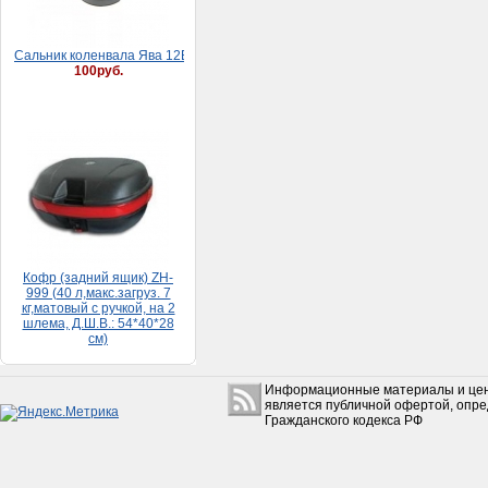
Сaльник коленвaлa Явa 12В (30*52*8)
100руб.
Кофр (задний ящик) ZH-
999 (40 л,макс.загруз. 7
кг,матовый с ручкой, на 2
шлема, Д.Ш.В.: 54*40*28
см)
5 500руб.
Информационные материалы и цен
является публичной офертой, опр
Гражданского кодекса РФ