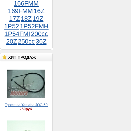
166FMM
169FMM
16Z
17Z
18Z
19Z
1P52
1P52FMH
Шестерня Урал
1P54FMI
200cc
генератора 6В
600руб.
20Z
250cc
36Z
ХИТ ПРОДАЖ
Трос газа Yamaha JOG-50
250руб.