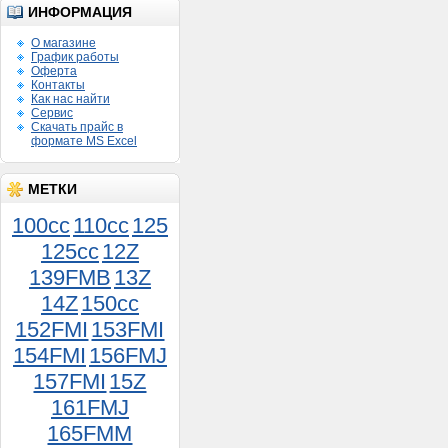
ИНФОРМАЦИЯ
О магазине
График работы
Оферта
Контакты
Как нас найти
Сервис
Скачать прайс в
формате MS Excel
МЕТКИ
100cc
110cc
125
125cc
12Z
139FMB
13Z
14Z
150сс
152FMI
153FMI
154FMI
156FMJ
Фара FT50QT-18
1 400руб.
157FMI
15Z
161FMJ
165FMM