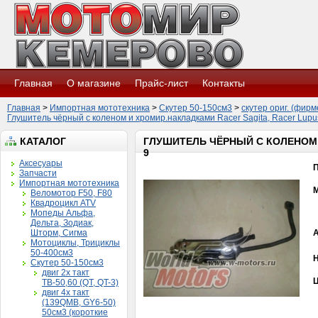
Главная
О магазине
Прайс-лист
Контакты
Главная
>
Импортная мототехника
>
Скутер 50-150см3
>
скутер ориг. (фир
Глушитель чёрный с коленом и хромир.накладками Racer Sagita, Racer Lupu
КАТАЛОГ
ГЛУШИТЕЛЬ ЧЁРНЫЙ С КОЛЕНОМ И
9
Аксесуары
Запчасти
Импортная мототехника
Веломотор F50, F80
Квадроцикл ATV
Мопеды Альфа,
Дельта, Зодиак,
Шторм, Сигма
Мотоциклы, Трициклы
50-400см3
Н
Скутер 50-150см3
двиг 2х такт
Ц
ТВ-50,60 (QT, QT-3)
двиг 4х такт
(139QMB, GY6-50)
50см3 (короткие