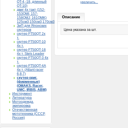
QT-4,-18, длинный
увеличить...
QT-10)
двиг 4х такт (152-
153QMI, 157-
Описание
158QMJ; 161QMK)
125см3;150см3;170см3
ЗиП для Японских
скутеров
Цена указана за шт.
скутер FT50QT 2х
т.
скутер FT50QT-10
4х т.
скутер FT50QT-18
4х т. Stels Leader
скутер FT50QT-3 4х
т.
скутер FT50QT-4A
4х т. (Atlant racer
6,8,7)
скутер ориг.
(фирменные)
(OMAKS, Racer,
UMC, IRBIS, АВМ)
Инструмент
Литература
Мотоодежда,
экипировка
Отечественная
мототехника (СССР,
Россия)