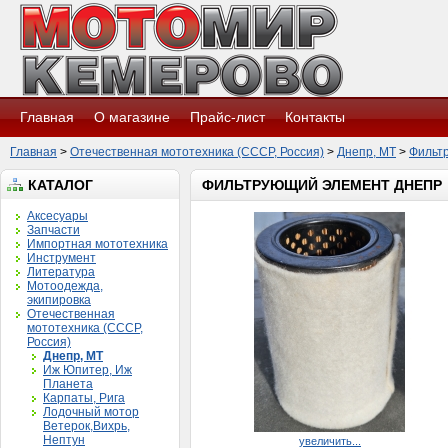
Главная
О магазине
Прайс-лист
Контакты
Главная
>
Отечественная мототехника (СССР, Россия)
>
Днепр, МТ
>
Фильтр
КАТАЛОГ
ФИЛЬТРУЮЩИЙ ЭЛЕМЕНТ ДНЕПР
Аксесуары
Запчасти
Импортная мототехника
Инструмент
Литература
Мотоодежда,
экипировка
Отечественная
мототехника (СССР,
Россия)
Днепр, МТ
Иж Юпитер, Иж
Планета
Карпаты, Рига
Лодочный мотор
Ветерок,Вихрь,
Нептун
увеличить...