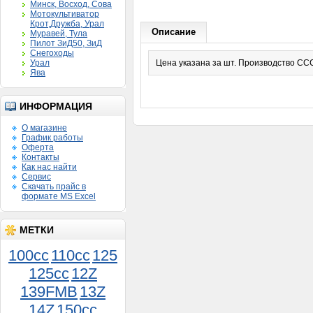
Минск, Восход, Сова
Мотокультиватор
Крот,Дружба, Урал
Описание
Муравей, Тула
Пилот ЗиД50, ЗиД
Снегоходы
Урал
Цена указана за шт. Производство СС
Ява
ИНФОРМАЦИЯ
О магазине
График работы
Оферта
Контакты
Как нас найти
Сервис
Скачать прайс в
формате MS Excel
МЕТКИ
100cc
110cc
125
125cc
12Z
Поршень Муравей 3 кол.
139FMB
13Z
шир.норма 000
900руб.
14Z
150сс