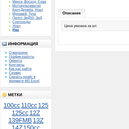
Минск, Восход, Сова
Мотокультиватор
Крот,Дружба, Урал
Описание
Муравей, Тула
Пилот ЗиД50, ЗиД
Снегоходы
Урал
Цена указана за шт.
Ява
ИНФОРМАЦИЯ
О магазине
График работы
Оферта
Контакты
Как нас найти
Сервис
Скачать прайс в
формате MS Excel
МЕТКИ
Ремень вариатора 729-16-
28
100cc
110cc
125
300руб.
125cc
12Z
139FMB
13Z
14Z
150сс