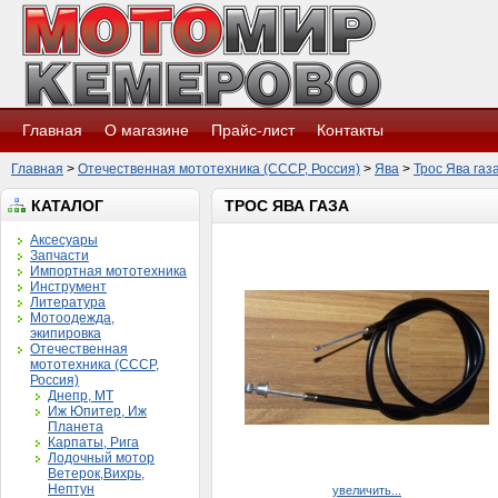
Главная
О магазине
Прайс-лист
Контакты
Главная
>
Отечественная мототехника (СССР, Россия)
>
Ява
>
Трос Ява газ
КАТАЛОГ
ТРОС ЯВА ГАЗА
Аксесуары
Запчасти
Импортная мототехника
Инструмент
Литература
Мотоодежда,
экипировка
Отечественная
мототехника (СССР,
Россия)
Днепр, МТ
Иж Юпитер, Иж
Планета
Карпаты, Рига
Лодочный мотор
Ветерок,Вихрь,
Нептун
увеличить...