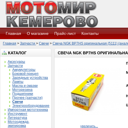
Главная
О магазине
Прайс-лист
Контакты
Главная
>
Запчасти
>
Свечи
>
Свеча NGK BP7HS оригинальная (5111) (анало
КАТАЛОГ
СВЕЧА NGK BP7HS ОРИГИНАЛЬНАЯ 
Аксесуары
Запчасти
Аккумуляторы
Боковой прицеп
Зарядные устройства
Лампы
Масла и смазки
Моторезина
Подшипники
Н
Прочее (запчасти)
Свечи
Ц
Электрооборудование
Импортная мототехника
Инструмент
Литература
Мотоодежда,
экипировка
увеличить...