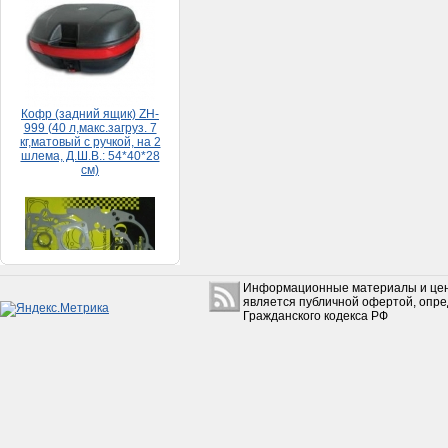
Кофр (задний ящик) ZH-
999 (40 л,макс.загруз. 7
кг,матовый с ручкой, на 2
шлема, Д.Ш.В.: 54*40*28
см)
5 500руб.
Набор прокладок HONDA
DIO 65 (большой)
150руб.
Информационные материалы и цен
является публичной офертой, опр
Гражданского кодекса РФ
Коробкa Урaл с з/х в сборе
без фильтрa