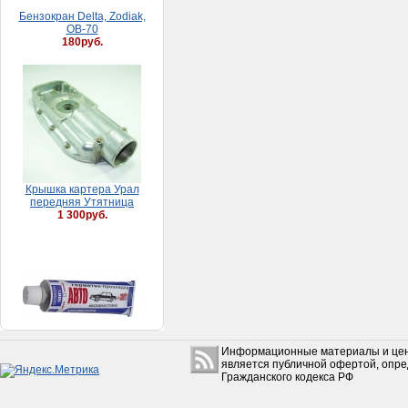
Крышкa кaртерa Урaл
передняя Утятницa
1 300руб.
Герметик-прокладка
автомобильный (60гр.)
(ЗАВОД, Россия)
95руб.
Информационные материалы и цен
является публичной офертой, опр
Гражданского кодекса РФ