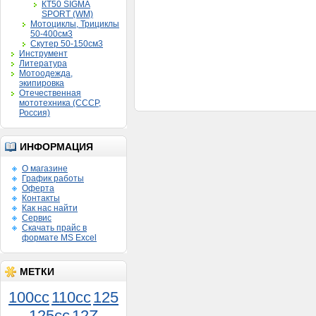
КТ50 SIGMA
SPORT (WM)
Мотоциклы, Трициклы
50-400см3
Скутер 50-150см3
Инструмент
Литература
Мотоодежда,
экипировка
Отечественная
мототехника (СССР,
Россия)
ИНФОРМАЦИЯ
О магазине
График работы
Оферта
Контакты
Как нас найти
Сервис
Скачать прайс в
формате MS Excel
МЕТКИ
100cc
110cc
125
125cc
12Z