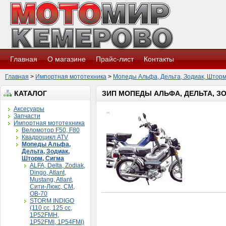
Главная
О магазине
Прайс-лист
Контакты
Главная
>
Импортная мототехника
>
Мопеды Альфа, Дельта, Зодиак, Шторм
КАТАЛОГ
ЗИП МОПЕДЫ АЛЬФА, ДЕЛЬТА, З
Аксесуары
Запчасти
Импортная мототехника
Веломотор F50, F80
Квадроцикл ATV
Мопеды Альфа,
Дельта, Зодиак,
Шторм, Сигма
ALFA, Delta, Zodiak,
Dingo, Atlant,
Mustang, Atlant,
Сити-Люкс, CM,
ОВ-70
STORM INDIGO
(110 сс, 125 cc,
1P52FMH,
1P52FMI, 1P54FMI)