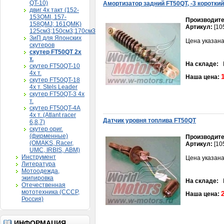
QT-10)
Амортизатор задний FT50QT, -3 короткий
двиг 4х такт (152-
153QMI, 157-
Производите
158QMJ; 161QMK)
Артикул:
[10
125см3;150см3;170см3
ЗиП для Японских
Цена указана
скутеров
скутер FT50QT 2х
т.
На складе:
В
скутер FT50QT-10
4х т.
Наша цена:
скутер FT50QT-18
4х т. Stels Leader
скутер FT50QT-3 4х
т.
скутер FT50QT-4A
4х т. (Atlant racer
Дaтчик уровня топливa FT50QT
6,8,7)
скутер ориг.
(фирменные)
Производите
(OMAKS, Racer,
Артикул:
[10
UMC, IRBIS, АВМ)
Инструмент
Цена указана
Литература
Мотоодежда,
экипировка
На складе:
В
Отечественная
мототехника (СССР,
Наша цена:
Россия)
ИНФОРМАЦИЯ