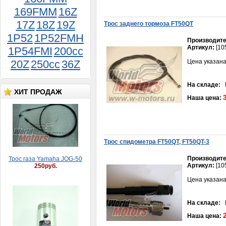
169FMM
16Z
Шестерня Урал
генератора 6В
17Z
18Z
19Z
Трос заднего тормоза FT50QT
600руб.
1P52
1P52FMH
Производите
Артикул:
[10
1P54FMI
200cc
20Z
250cc
36Z
Цена указана
На складе:
В
ХИТ ПРОДАЖ
Наша цена:
Трос газа Yamaha JOG-50
250руб.
Трос спидометра FT50QT, FT50QT-3
Производите
Артикул:
[10
Цена указана
На складе:
В
Поршень Муравей 3 кол.
шир.норма 000
Наша цена:
900руб.