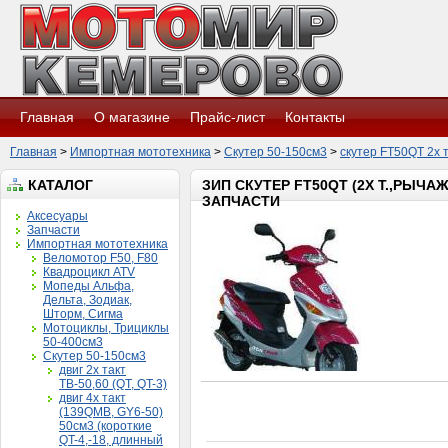
Главная
О магазине
Прайс-лист
Контакты
Главная
>
Импортная мототехника
>
Скутер 50-150см3
>
скутер FT50QT 2х т
КАТАЛОГ
ЗИП СКУТЕР FT50QT (2Х Т.,РЫЧАЖ
ЗАПЧАСТИ
Аксесуары
Запчасти
Импортная мототехника
Веломотор F50, F80
Квадроцикл ATV
Мопеды Альфа,
Дельта, Зодиак,
Шторм, Сигма
Мотоциклы, Трициклы
50-400см3
Скутер 50-150см3
двиг 2х такт
ТВ-50,60 (QT, QT-3)
двиг 4х такт
(139QMB, GY6-50)
50см3 (короткие
QT-4,-18, длинный