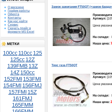
Замок зажигания FT50QT (+замок барда
О магазине
График работы
Оферта
Производите
Контакты
Артикул:
[10
Как нас найти
Сервис
Цена указана
Скачать прайс в
формате MS Excel
На складе:
В
МЕТКИ
Наша цена:
100cc
110cc
125
125cc
12Z
139FMB
13Z
Трос газа FT50QT
14Z
150сс
Фара FT50QT-18
Производите
1 400руб.
Артикул:
[10
152FMI
153FMI
154FMI
156FMJ
Цена указана
157FMI
15Z
На складе:
В
161FMJ
Наша цена:
165FMM
166FMM