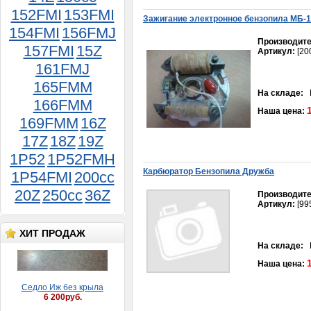
152FMI
153FMI
Зажигание электронное бензопила МБ-1
154FMI
156FMJ
Производите
157FMI
15Z
Артикул:
[20
161FMJ
165FMM
Ремень вариатора 750-18
На складе:
В
Honda Lead 50
166FMM
350руб.
Наша цена:
169FMM
16Z
17Z
18Z
19Z
1P52
1P52FMH
Карбюратор Бензопила Дружба
1P54FMI
200cc
20Z
250cc
36Z
Производите
Артикул:
[99
Седло Иж без крыла
6 200руб.
ХИТ ПРОДАЖ
На складе:
В
Наша цена: