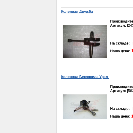
350руб.
Коленвал Дружба
Производите
Артикул:
[24
На складе:
Наша цена:
Электростартер 1Р39
КАYO140 Термит,
Fighter125, BAGGIO 50 на
2 болта
1 700руб.
Коленвал Бензопила Урал
Производите
Артикул:
[58
Кольца 39.00 мм HONDA DIO50 (AF-
На складе:
18) норма SEE
Наша цена:
250руб.