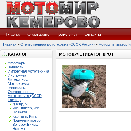
Главная
О магазине
Прайс-лист
Контакты
Главная
>
Отечественная мототехника (СССР, Россия)
>
Мотокультиватор К
КАТАЛОГ
МОТОКУЛЬТИВАТОР КРОТ
Аксесуары
Запчасти
Импортная мототехника
Инструмент
Литература
Мотоодежда,
экипировка
Отечественная
мототехника (СССР,
Россия)
Днепр, МТ
Иж Юпитер, Иж
Планета
Карпаты, Рига
Лодочный мотор
Ветерок,Вихрь,
Нептун