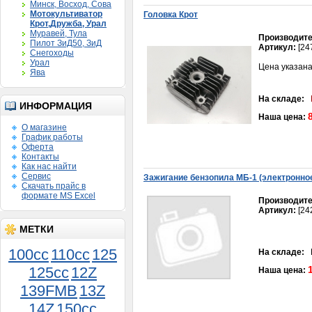
Минск, Восход, Сова
Мотокультиватор
Головкa Крот
Крот,Дружба, Урал
Муравей, Тула
Производите
Пилот ЗиД50, ЗиД
Артикул:
[24
Снегоходы
Урал
Цена указана
Ява
На складе:
ИНФОРМАЦИЯ
Наша цена:
О магазине
График работы
Оферта
Контакты
Как нас найти
Сервис
Зажигание бензопила МБ-1 (электронное
Скачать прайс в
формате MS Excel
Производите
Артикул:
[24
МЕТКИ
100cc
110cc
125
На складе:
В
Картер (левая+правая часть) F80
125cc
12Z
Наша цена:
1 650руб.
139FMB
13Z
14Z
150сс