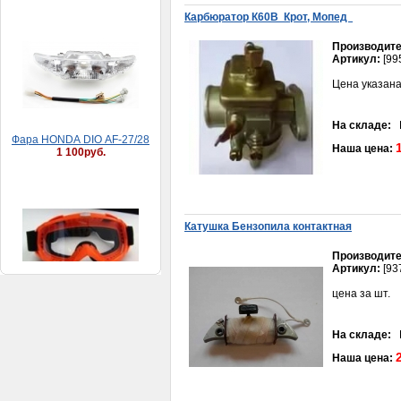
Карбюратор К60В Крот, Мопед
Производите
Фaрa HONDA DIO AF-27/28
Артикул:
[99
1 100руб.
Цена указана
На складе:
В
Наша цена:
Очки мотокросс COBRA 16
Катушка Бензопила контактная
красные
1 300руб.
Производите
Артикул:
[93
цена за шт.
На складе:
В
Наша цена:
Поршень Мопед 10
(Верховина)