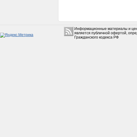
Картер (левая+правая часть) F80
1 650руб.
Информационные материалы и цен
является публичной офертой, опр
Гражданского кодекса РФ
Ремень вариатора 750-18
Honda Lead 50
350руб.
Седло Иж без крыла
6 200руб.