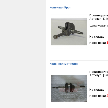
Коленвал Крот
Производите
Артикул:
[14
Цена указана
Натяжитель троса Восход, Пилот
160руб.
На складе:
В
Наша цена:
Коленвал мотоблок
Цилиндро-поршневая
Производите
группа 154FMI D54мм
Артикул:
[37
STORM INDIGO в сборе
(124 см3)
(цилиндр+порш.+палец+кольц.)
3 300руб.
На складе:
В
Наша цена: