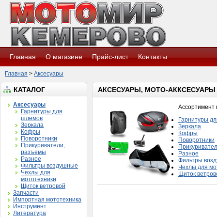
Главная
О магазине
Прайс-лист
Контакты
Главная
>
Аксесуары
КАТАЛОГ
АКСЕСУАРЫ, МОТО-АККСЕСУАРЫ
Аксесуары
Ассортимент 
Гарнитуры для
шлемов
Гарнитуры д
Зеркала
Зеркала
Кофры
Кофры
Поворотники
Поворотники
Прикуриватели,
Прикуривател
разъемы
Разное
Разное
Фильтры воз
Фильтры воздушные
Чехлы для мо
Чехлы для
Щиток ветров
мототехники
Щиток ветровой
Запчасти
Импортная мототехника
Инструмент
Литература