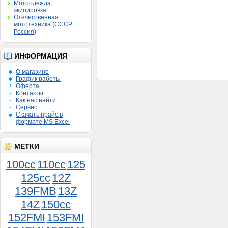
Мотоодежда,
экипировка
Отечественная
мототехника (СССР,
Россия)
ИНФОРМАЦИЯ
О магазине
График работы
Оферта
Контакты
Как нас найти
Сервис
Скачать прайс в
формате MS Excel
МЕТКИ
100cc
110cc
125
125cc
12Z
139FMB
13Z
14Z
150сс
152FMI
153FMI