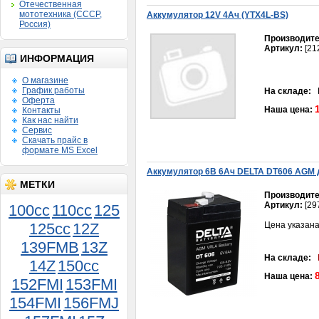
Отечественная
мототехника (СССР,
Аккумулятор 12V 4Aч (YTX4L-BS)
Россия)
Производите
Артикул:
[21
ИНФОРМАЦИЯ
О магазине
График работы
На складе:
В
Оферта
Наша цена:
Контакты
Как нас найти
Сервис
Скачать прайс в
формате MS Excel
Воздухозаборник
Аккумулятор 6В 6Ач DELTA DT606 AGM 
(воздухоочиститель)
139QMB
МЕТКИ
150руб.
Производите
Артикул:
[29
100cc
110cc
125
125cc
12Z
Цена указана
139FMB
13Z
На складе:
14Z
150сс
Наша цена:
152FMI
153FMI
154FMI
156FMJ
Фильтр воздушный