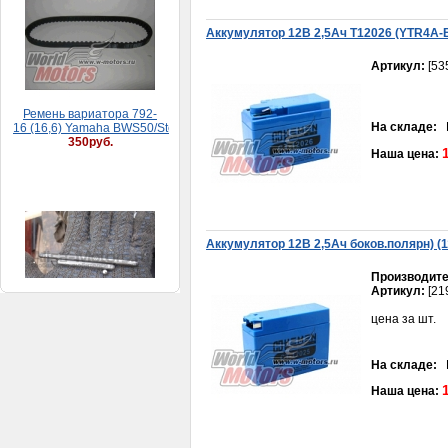
350руб.
Аккумулятор 12В 2,5Ач T12026 (YTR4A-
Артикул:
[53
На складе:
В
Наша цена:
Шток (толкатель)
сцепления Муравей
длинный
Аккумулятор 12В 2,5Ач боков.полярн) (
50руб.
Производите
Артикул:
[21
цена за шт.
На складе:
В
Наша цена:
Фильтрующий ЭЛЕМЕНТ воздушного фильтра 152QMI,157QMJ (треугольны
250руб.