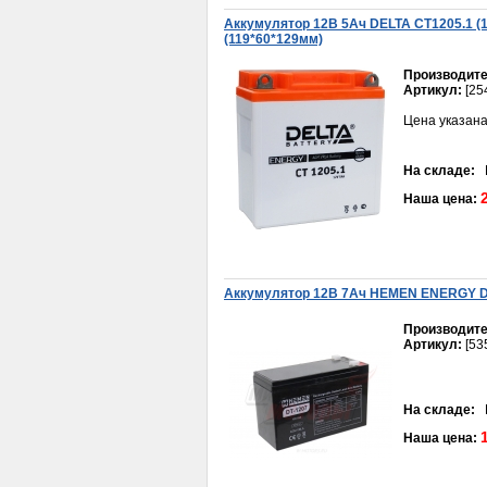
Аккумулятор 12В 5Ач DELTA CT1205.1 (1
(119*60*129мм)
Производите
Артикул:
[25
Цена указана
На складе:
В
Кожух вилки Уши Урал
Наша цена:
2 700руб.
Аккумулятор 12В 7Aч HEMEN ENERGY 
Производите
Артикул:
[53
На складе:
В
Набор прокладок ЦПГ
Наша цена:
Yamaha 2JA (Airing 65)
80руб.