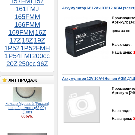
157FMI
15Z
элемент ATV HAMMER 200
161FMJ
300руб.
Аккумулятор 6В12Ач DT612 AGM (элект
165FMM
Производите
Артикул:
[34
166FMM
169FMM
16Z
цена за шт.
17Z
18Z
19Z
На складе:
В
1P52
1P52FMH
Наша цена:
1P54FMI
200cc
20Z
250cc
36Z
Кольцо Муравей (Россия)
шир. 2 ремонт (63,00)
(1шт)
60руб.
Аккумулятор 12V 10AЧ Hemen AGM Д*Ш*В
ХИТ ПРОДАЖ
Производите
Артикул:
[24
На складе:
В
Наша цена:
Ремень вариатора 792-
16 (16,6) Yamaha BWS50/Stels2T