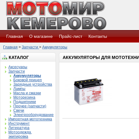
Главная
О магазине
Прайс-лист
Контакты
Главная
>
Запчасти
>
Аккумуляторы
КАТАЛОГ
АККУМУЛЯТОРЫ ДЛЯ МОТОТЕХН
Аксесуары
Запчасти
Аккумуляторы
Боковой прицеп
Зарядные устройства
Лампы
Масла и смазки
Моторезина
Подшипники
Прочее (запчасти)
Свечи
Электрооборудование
Импортная мототехника
Инструмент
Литература
Мотоодежда,
экипировка