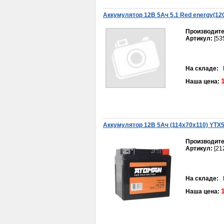
Аккумулятор 12В 5Ач 5.1 Red energy(12
Производите
Артикул:
[53
На складе:
В
Наша цена:
Звездочка 14 Иж
250руб.
Аккумулятор 12В 5Ач (114х70x110) YTX
Производите
Артикул:
[21
На складе:
В
Наша цена:
Ручка троса сцепления 950х1260 для м/
к Нева
440руб.