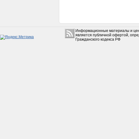
Информационные материалы и цен
является публичной офертой, опр
Гражданского кодекса РФ
Воздухозаборник
(воздухоочиститель)
139QMB
150руб.
Фильтр воздушный
элемент ATV HAMMER 200
300руб.