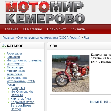
Главная
О магазине
Прайс-лист
Контакты
Главная
>
Отечественная мототехника (СССР, Россия)
>
Ява
КАТАЛОГ
ЯВА
Аксесуары
Каталог запч
Запчасти
зажигания 6 
Импортная мототехника
купить в мага
Инструмент
Литература
Мотоодежда,
экипировка
Отечественная
мототехника (СССР,
Россия)
Днепр, МТ
Иж Юпитер, Иж
Планета
Карпаты, Рига
[пред]
[1-10]
.
Лодочный мотор
Ветерок,Вихрь,
Нептун