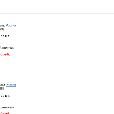
ль:
Россия
69]
 за шт
 наличии
90руб.
я
ль:
Россия
38]
 за шт.
 наличии
30руб.