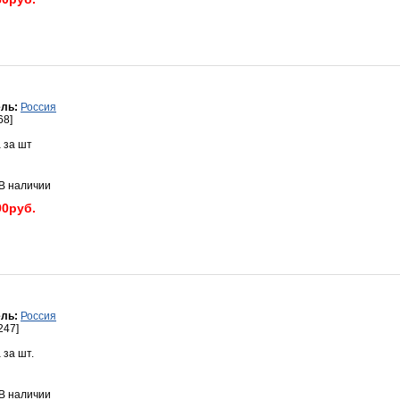
ль:
Россия
68]
 за шт
 наличии
90руб.
ль:
Россия
247]
 за шт.
 наличии