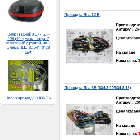
Проводка Ява 12 В
Кофр (задний ящик) ZH-
999 (40 л,макс.загруз. 7
кг,матовый с ручкой, на 2
Производите
шлема, Д.Ш.В.: 54*40*28
Артикул:
[26
см)
5 500руб.
Цена указана
На складе:
В
Наша цена:
Набор прокладок HONDA
DIO 65 (большой)
Проводка Ява 6В (634.8.00/634.8.15)
150руб.
Производите
Артикул:
[20
Цена указана
На складе:
В
Наша цена: