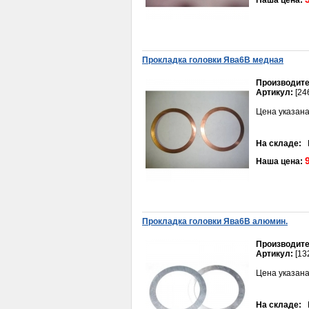
Наша цена:
Прокладка головки Ява6В медная
Производите
Артикул:
[24
Цена указана
Карбюратор YAMAHA BWS
100
2 000руб.
На складе:
В
Наша цена:
Прокладка головки Ява6В алюмин.
Производите
Артикул:
[13
Трос газа Yamaha JOG-50
250руб.
Цена указана
На складе:
В