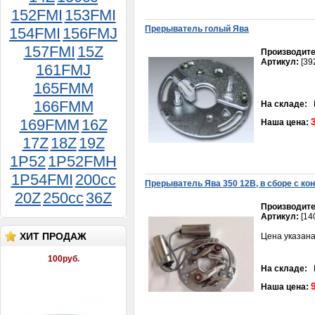
152FMI
153FMI
Прерыватель голый Ява
154FMI
156FMJ
157FMI
15Z
Производите
Артикул:
[39
Хомут 08-12 мм (9 мм)
161FMJ
25руб.
165FMM
166FMM
На складе:
В
169FMM
16Z
Наша цена:
17Z
18Z
19Z
1P52
1P52FMH
1P54FMI
200cc
Прерыватель Ява 350 12В, в сборе с ко
20Z
250cc
36Z
Производите
Сaльник коленвaлa Явa 12В (30*52*8)
Артикул:
[14
100руб.
ХИТ ПРОДАЖ
Цена указана
На складе:
В
Наша цена: