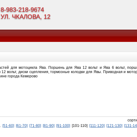
8-983-218-9674
УЛ. ЧКАЛОВА, 12
астей для мотоцикла Ява. Поршень для Ява 12 вольт и Ява 6 вольт, пор
и 12 вольт, диски сцепления, тормозные колодки для Явы. Приводная и мото
зине города Кемерово
cорт
..
[51-60]
[61-70]
[71-80]
[81-90]
[91-100]
[101-110]
[111-120]
[121-130]
[131-14