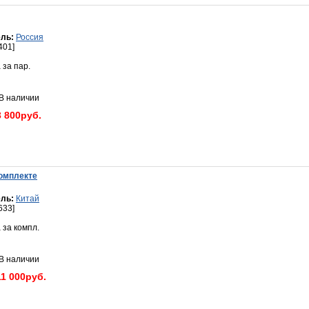
ль:
Россия
401]
 за пар.
 наличии
3 800руб.
комплекте
ль:
Китай
633]
 за компл.
 наличии
11 000руб.