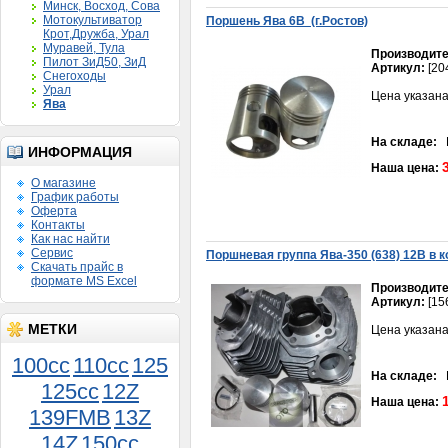
Минск, Восход, Сова
Мотокультиватор
Поршень Ява 6В (г.Ростов)
Крот,Дружба, Урал
Муравей, Тула
Производите
Пилот ЗиД50, ЗиД
Артикул:
[20
Снегоходы
Урал
Цена указана
Ява
На складе:
В
ИНФОРМАЦИЯ
Наша цена:
О магазине
График работы
Оферта
Контакты
Как нас найти
Сервис
Поршневaя группa Явa-350 (638) 12В в 
Скачать прайс в
формате MS Excel
Производите
Артикул:
[15
МЕТКИ
Цена указана
Поршень Муравей 3 кол.
шир.норма 000
100cc
110cc
125
900руб.
На складе:
В
125cc
12Z
Наша цена:
139FMB
13Z
14Z
150сс