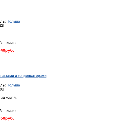
ль:
Польша
22]
 наличии
340руб.
нтактами и конденсаторами
ль:
Польша
06]
 за компл.
 наличии
950руб.