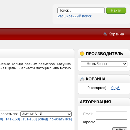
Найти
Расширенный поиск
Корзина
ПРОИЗВОДИТЕЛЬ
шневые кольца разных размеров. Катушка
рная цепь... Запчасти мотоцикл Ява можно
КОРЗИНА
0
товар(ов):
0руб.
АВТОРИЗАЦИЯ
ировать по:
Email:
0]
[141-150]
[151-153]
[след]
[показать все]
Пароль: