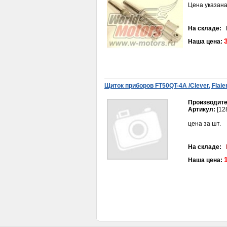
Цена указана
На складе:
В
Шестерня кикстартера
Наша цена:
промежуточная 152-
153QMI,157-158QMJ
500руб.
Щиток приборов FT50QT-4A /Clever, Flaier
Производите
Артикул:
[12
цена за шт.
Вал вторичный Урал
голый
На складе:
600руб.
Наша цена: