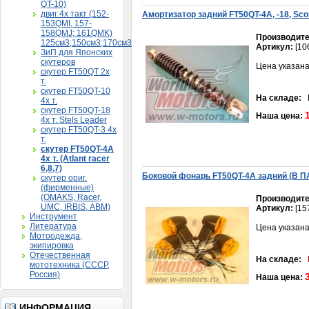
QT-10)
двиг 4х такт (152-
Амортизатор задний FT50QT-4А, -18, Scor
153QMI, 157-
158QMJ; 161QMK)
Производите
125см3;150см3;170см3
Артикул:
[10
ЗиП для Японских
скутеров
Цена указана
скутер FT50QT 2х
т.
скутер FT50QT-10
На складе:
В
4х т.
скутер FT50QT-18
Наша цена:
4х т. Stels Leader
скутер FT50QT-3 4х
т.
скутер FT50QT-4A
4х т. (Atlant racer
6,8,7)
Боковой фонарь FT50QT-4А задний (В П
скутер ориг.
(фирменные)
(OMAKS, Racer,
Производите
UMC, IRBIS, АВМ)
Артикул:
[15
Инструмент
Литература
Цена указана
Мотоодежда,
экипировка
Отечественная
На складе:
мототехника (СССР,
Россия)
Наша цена:
ИНФОРМАЦИЯ