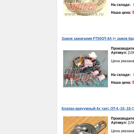
На складе:
В
Шайба Урал стопорная
болта маховика
Наша цена:
50руб.
Замок зажигания FT50QT-4A (+ замок ба
Производите
Артикул:
[10
Цена указана
Крыльчатка Ветерок нового обр. (8 прямых лепестков )
230руб.
На складе:
В
Наша цена:
Клапан вакуумный 4x такт. QT-4,-10,-18 (
Производите
Ось маятниковая
Артикул:
[15
мотоцикла в сборе
900руб.
Цена указана