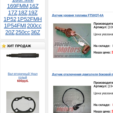
500руб.
169FMM
16Z
17Z
18Z
19Z
Датчик уровня топлива FT50QT-4A
1P52
1P52FMH
Производите
1P54FMI
200cc
Артикул:
[10
20Z
250cc
36Z
Цена указана
Вал вторичный Урал
голый
ХИТ ПРОДАЖ
На складе:
В
600руб.
Наша цена:
Датчик отключения двигателя боковой 
Производите
Артикул:
[19
Прокладка Сова175,200
цилиндра
Цена указана
15руб.
На складе:
Наша цена: