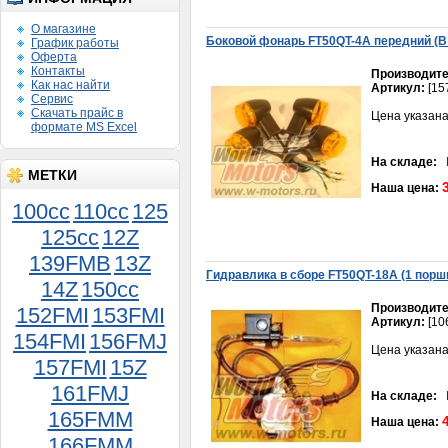
О магазине
Боковой фонарь FT50QT-4А передний (
График работы
Оферта
Контакты
Производите
Как нас найти
Артикул:
[15
Сервис
Скачать прайс в
Цена указана
формате MS Excel
На складе:
МЕТКИ
Наша цена:
100cc
110cc
125
Камера 12 3,00-12 Монстр
125cc
12Z
450руб.
139FMB
13Z
Гидравлика в сборе FT50QT-18A (1 порш
14Z
150сс
Производите
152FMI
153FMI
Артикул:
[10
154FMI
156FMJ
Цена указана
157FMI
15Z
161FMJ
На складе:
Шестерня кикстартера
165FMM
Наша цена:
промежуточная 152-
166FMM
153QMI,157-158QMJ