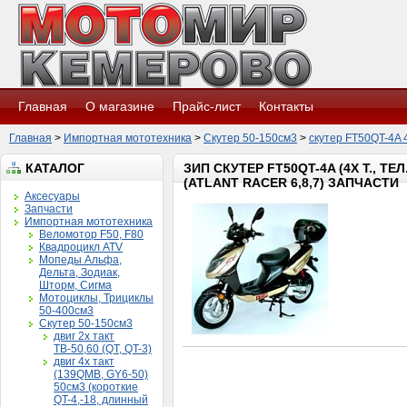
Главная
О магазине
Прайс-лист
Контакты
Главная
>
Импортная мототехника
>
Скутер 50-150см3
>
скутер FT50QT-4A 4х 
КАТАЛОГ
ЗИП СКУТЕР FT50QT-4A (4Х Т., ТЕ
(ATLANT RACER 6,8,7) ЗАПЧАСТИ
Аксесуары
Запчасти
Импортная мототехника
Веломотор F50, F80
Квадроцикл ATV
Мопеды Альфа,
Дельта, Зодиак,
Шторм, Сигма
Мотоциклы, Трициклы
50-400см3
Скутер 50-150см3
двиг 2х такт
ТВ-50,60 (QT, QT-3)
двиг 4х такт
(139QMB, GY6-50)
50см3 (короткие
QT-4,-18, длинный