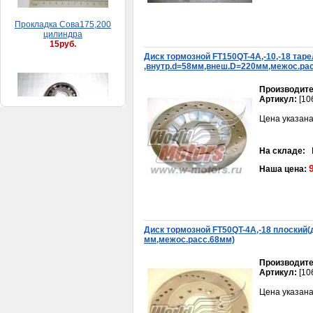
Диск тормозной FT150QT-4А,-10,-18 тaре
Подшипник коленвала Honda Dio AF18/27/28/34, Honda Tact 24/30 52*20*12
,внутр.d=58мм,внеш.D=220мм,межос.рaс
250руб.
Производите
Артикул:
[10
Цена указана
На складе:
В
Наша цена:
Карбюратор К65И
Планета
1 500руб.
Диск тормозной FT50QT-4А,-18 плоский(
мм,межос.расс.68мм)
Производите
Артикул:
[10
Цена указана