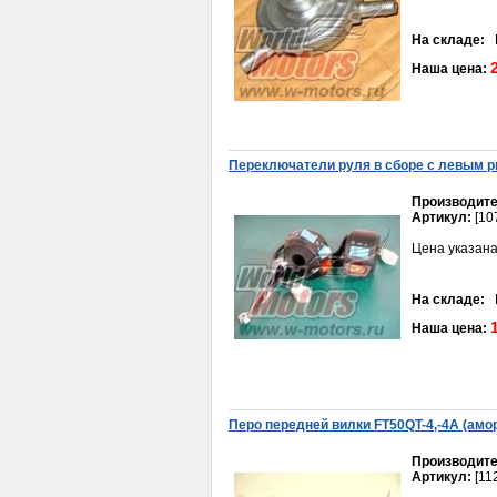
На складе:
В
Наша цена:
Набор прокладок
Переключaтели руля в сборе с левым р
ПОЛНЫЙ Delta, Zodiak,
Alpha (50см3)
Производите
220руб.
Артикул:
[10
Цена указана
На складе:
В
Наша цена:
Камера 12 3,00-12 Монстр
450руб.
Перо передней вилки FT50QT-4,-4А (амо
Производите
Артикул:
[11