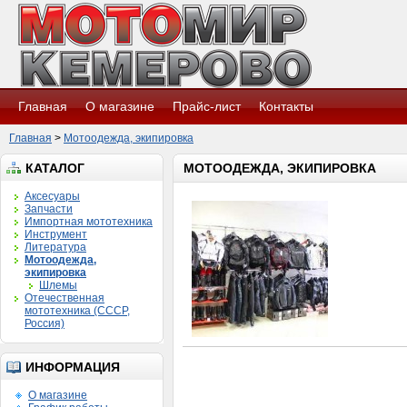
Главная
О магазине
Прайс-лист
Контакты
Главная
>
Мотоодежда, экипировка
КАТАЛОГ
МОТООДЕЖДА, ЭКИПИРОВКА
Аксесуары
Запчасти
Импортная мототехника
Инструмент
Литература
Мотоодежда,
экипировка
Шлемы
Отечественная
мототехника (СССР,
Россия)
ИНФОРМАЦИЯ
О магазине