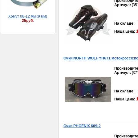
Производите
Артикул:
[35
Хомут 08-12 мм (9 мм)
25руб.
На складе:
В
Наша цена:
Очки NORTH WOLF YH671 мотокросс/спор
Производите
Щуп масляный Урал
Артикул:
[37
двигателя
100руб.
На складе:
В
Наша цена:
Очки PHOENIX 609-2
Набор сальников Урал передней вилки (4 штуки)
100руб.
Производите