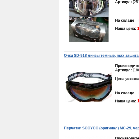
Артикул:
[25
Шестерня Урал
генератора 6В
600руб.
На складе:
В
Наша цена:
Очки SD-918 линзы тёмные, max защита 
Производите
Трос газа Yamaha JOG-50
Артикул:
[18
250руб.
Цена указана
На складе:
В
Наша цена:
Поршень Муравей 3 кол.
Перчатки SCOYCO (оригинал) МС-29, чер
шир.норма 000
900руб.
Производите