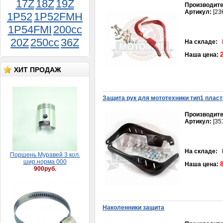
17Z
18Z
19Z
Производите
Артикул:
[23
1P52
1P52FMH
1P54FMI
200cc
20Z
250cc
36Z
На складе:
Наша цена:
Трос газа Yamaha JOG-50
250руб.
ХИТ ПРОДАЖ
Защита рук для мототехники тип1 пласт
Производите
Артикул:
[35
Поршень Муравей 3 кол.
На складе:
В
шир.норма 000
Наша цена:
900руб.
Наколенники защита