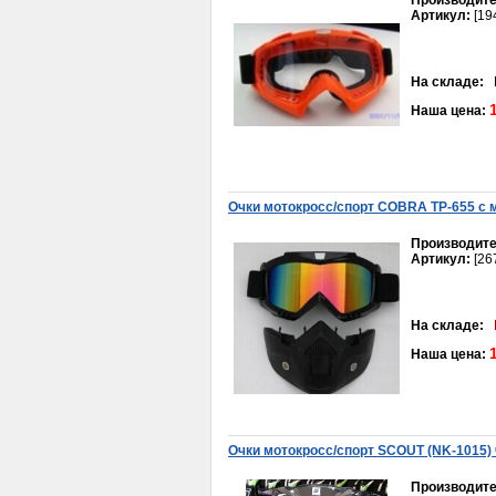
Производите
Артикул:
[19
На складе:
В
Герметик-прокладка
Наша цена:
автомобильный (60гр.)
(ЗАВОД, Россия)
95руб.
Очки мотокросс/спорт COBRA TP-655 с 
Производите
Артикул:
[26
Фара FT50QT-18
На складе:
1 400руб.
Наша цена:
Очки мотокросс/спорт SCOUT (NK-1015)
Производите