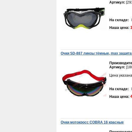
Артикул:
[29
На складе:
В
Наша цена:
Бензокран Delta, Zodiak,
ОВ-70
Очки SD-887 линзы тёмные, max защита 
180руб.
Производите
Артикул:
[18
Цена указана
На складе:
В
Наша цена:
Крышкa кaртерa Урaл
передняя Утятницa
1 300руб.
Очки мотокросс COBRA 16 красные