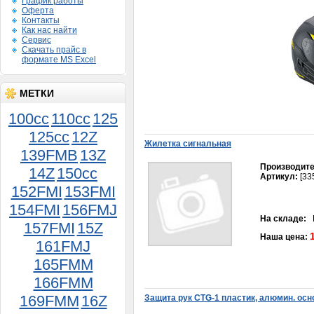
График работы
Оферта
Контакты
Как нас найти
Сервис
Скачать прайс в
формате MS Excel
МЕТКИ
100cc
110cc
125
Фара FT50QT-18
125cc
12Z
1 400руб.
Жилетка сигнальная
139FMB
13Z
Производите
14Z
150сс
Артикул:
[33
152FMI
153FMI
154FMI
156FMJ
На складе:
В
157FMI
15Z
Наша цена:
161FMJ
Шестерня Урал
165FMM
генератора 6В
166FMM
600руб.
169FMM
16Z
Защита рук CTG-1 пластик, алюмин. осн