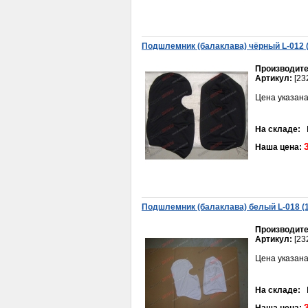
Подшлемник (бaлaклaвa) чёрный L-012 (
Производите
Артикул:
[23
Цена указана
На складе:
В
Наша цена:
Подшлемник (балаклава) белый L-018 (1
Производите
Артикул:
[23
Цена указана
На складе:
В